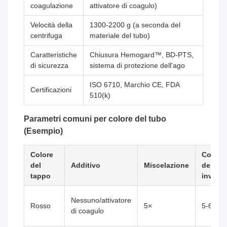
coagulazione
attivatore di coagulo)
Velocità della
1300-2200 g (a seconda del
centrifuga
materiale del tubo)
Caratteristiche
Chiusura Hemogard™, BD-PTS,
di sicurezza
sistema di protezione dell'ago
ISO 6710, Marchio CE, FDA
Certificazioni
510(k)
Parametri comuni per colore del tubo
(Esempio)
Colore
Conteg
del
Additivo
Miscelazione
delle
tappo
inversi
Nessuno/attivatore
Rosso
5×
5-6
di coagulo