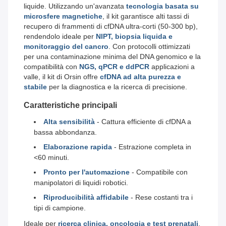
liquide. Utilizzando un'avanzata
tecnologia basata su
microsfere magnetiche
, il kit garantisce alti tassi di
recupero di frammenti di cfDNA ultra-corti (50-300 bp),
rendendolo ideale per
NIPT, biopsia liquida e
monitoraggio del cancro
. Con protocolli ottimizzati
per una contaminazione minima del DNA genomico e la
compatibilità con
NGS, qPCR e ddPCR
applicazioni a
valle, il kit di Orsin offre
cfDNA ad alta purezza e
stabile
per la diagnostica e la ricerca di precisione.
Caratteristiche principali
Alta sensibilità
- Cattura efficiente di cfDNA a
bassa abbondanza.
Elaborazione rapida
- Estrazione completa in
<60 minuti.
Pronto per l'automazione
- Compatibile con
manipolatori di liquidi robotici.
Riproducibilità affidabile
- Rese costanti tra i
tipi di campione.
Ideale per
ricerca clinica, oncologia e test prenatali
,