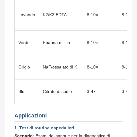
Lavanda
K2/K3 EDTA
8-10×
8-10
Verde
Eparina di litio
8-10×
8-10
Grigio
NaF/ossalato di K
8-10×
8-10
Blu
Citrato di sodio
3-4×
3-4
Applicazioni
1. Test di routine ospedalieri
Scenario:
Esami del sangue per la diagnostica di