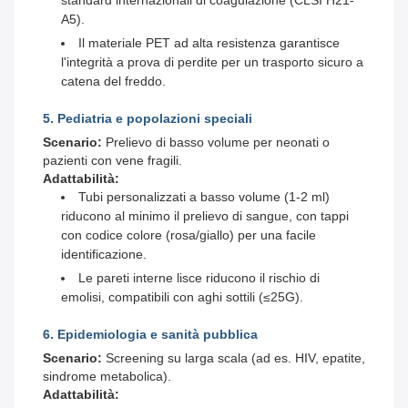
standard internazionali di coagulazione (CLSI H21-
A5).
Il materiale PET ad alta resistenza garantisce
l'integrità a prova di perdite per un trasporto sicuro a
catena del freddo.
5. Pediatria e popolazioni speciali
Scenario:
Prelievo di basso volume per neonati o
pazienti con vene fragili.
Adattabilità:
Tubi personalizzati a basso volume (1-2 ml)
riducono al minimo il prelievo di sangue, con tappi
con codice colore (rosa/giallo) per una facile
identificazione.
Le pareti interne lisce riducono il rischio di
emolisi, compatibili con aghi sottili (≤25G).
6. Epidemiologia e sanità pubblica
Scenario:
Screening su larga scala (ad es. HIV, epatite,
sindrome metabolica).
Adattabilità: