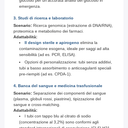
glucosio per un'accurata analisi del glucosio in
emergenza.
3. Studi di ricerca e laboratorio
Scenario:
Ricerca genomica (estrazione di DNA/RNA),
proteomica e metabolismo dei farmaci.
Adattabilità:
Il design sterile e apirogeno
elimina la
contaminazione esogena, ideale per saggi ad alta
sensibilità (ad es. PCR, ELISA).
Opzioni di personalizzazione: tubi senza additivi,
tubi a basso assorbimento o anticoagulanti speciali
pre-riempiti (ad es. CPDA-1).
4. Banca del sangue e medicina trasfusionale
Scenario:
Separazione dei componenti del sangue
(plasma, globuli rossi, piastrine), tipizzazione del
sangue e cross-matching.
Adattabilità:
I tubi con tappo blu al citrato di sodio
(concentrazione al 3,2%) sono conformi agli