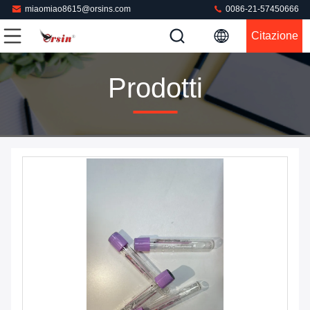
miaomiao8615@orsins.com
0086-21-57450666
Citazione
Prodotti