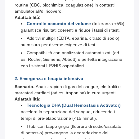
routine (CBC, biochimica, coagulazione) in contesti
ambulatoriali/di ricovero.
Adattabilità:
Controllo accurato del volume
(tolleranza ±5%)
garantisce risultati coerenti e riduce i tassi di ritest.
Additivi multipli (EDTA, eparina, citrato di sodio)
su misura per diverse esigenze di test.
Compatibilità con analizzatori automatizzati (ad
es. Roche, Siemens, Abbott) e perfetta integrazione
con i sistemi LIS/HIS ospedalieri.
2. Emergenza e terapia intensiva
Scenario:
Analisi rapida di gas del sangue, elettroliti e
marcatori cardiaci (ad es. troponina) in cure urgenti.
Adattabilità:
Tecnologia DHA (Dual Hemostasis Activator)
accelera la separazione del sangue, riducendo i
tempi di pre-elaborazione (<15 minuti).
I tubi con tappo grigio (fluoruro di sodio/ossalato
di potassio) prevengono la degradazione del