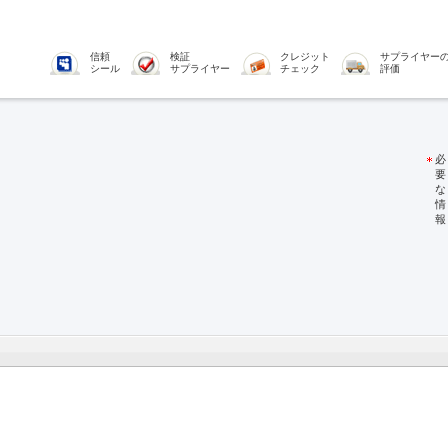
信頼
検証
クレジット
サプライヤー
シール
サプライヤー
チェック
評価
必
要
な
情
報