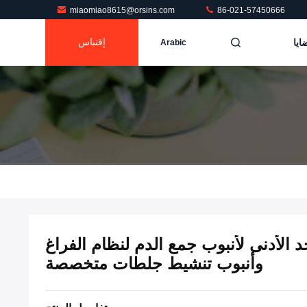
miaomiao8615@orsins.com
86-021-57450666
ايا
إقتباس
Arabic
 PCS MOQ الحد الأدنى لأنبوب جمع الدم لنظام الفراغ
وأنبوب تنشيط جلطات متخصصة