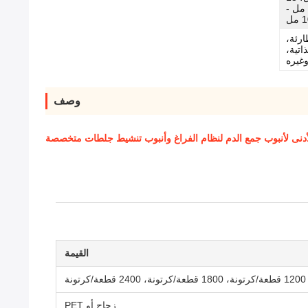
× 100 5 مل - 7 مل، 16 × 100 8 مل -
مل
ارئة،
تية،
وغيره
وصف
القيمة
زجاج أو PET