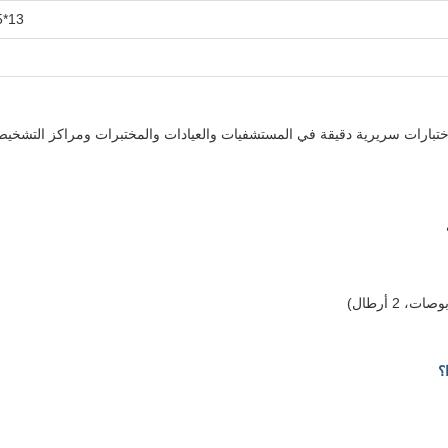
13*75 مم، 13*100 مم، 16*100 مم أنبوب نظام جمع الدم بالتفريغ
بارات سريرية دقيقة في المستشفيات والعيادات والمختبرات ومراكز التشخيص. من
؟