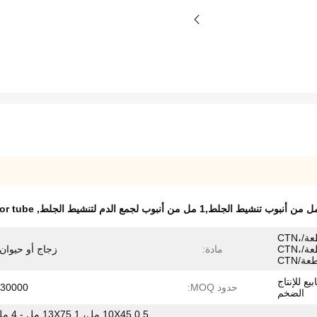
tor tube
,
3000 قطعة/CTN، 1000 قطعة/CTN،
1200 قطعة/CTN، 1800 قطعة/CTN،
مادة:
زجاج أو حيوان
مر العينة ، 1-4 أسابيع للإنتاج
حدود MOQ:
30000 PCS
الضخم