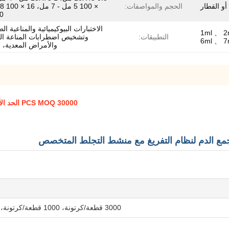
 أو القطار
الحجم والمواصفات:
10 
الاختبارات البيوكيميائية والمناعية الط
1ml 、 2
التطبيقات:
وتشخيص اضطرابات المناعة الذا
6ml 、 7
والأمراض المعدية، 
30000 PCS MOQ الحد الأدنى لأنبوب جمع الدم لنظام الفراغ وأنبوب تنشيط جلطات متخصصة
3000 قطعة/كرتونة، 1000 قطعة/كرتونة، 1200 قطعة/كرتونة، 1800 قطعة/كرتونة، 2400 قطعة/كرتونة