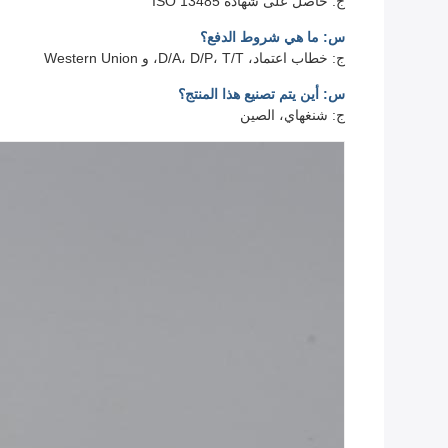
ج: حاصل على شهادة ISO 13485
س: ما هي شروط الدفع؟
ج: خطاب اعتماد، D/A، D/P، T/T، و Western Union
س: أين يتم تصنيع هذا المنتج؟
ج: شنغهاي، الصين