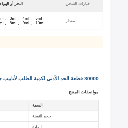
خيارات الشحن:
البحر أو الهواء
ml 、 3ml 、 4ml 、 5ml 、
مقدار:
ml 、 8ml 、 9ml 、 10ml
30000 قطعة الحد الأدنى لكمية الطلب لأنابيب جمع الدم لنظام التفريغ مع منشط التجلط المتخصص
مواصفات المنتج
السمة
حجم التعبئة
المادة