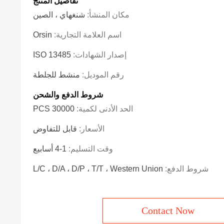
تفاصيل المنتج
مكان المنشأ:
شنغهاي ، الصين
اسم العلامة التجارية:
Orsin
إصدار الشهادات:
ISO 13485
رقم الموديل:
منشط للجلطة
شروط الدفع والشحن
الحد الأدنى لكمية:
30000 PCS
الأسعار:
قابل للتفاوض
وقت التسليم:
1-4 أسابيع
شروط الدفع:
L/C ، D/A ، D/P ، T/T ، Western Union
Contact Now