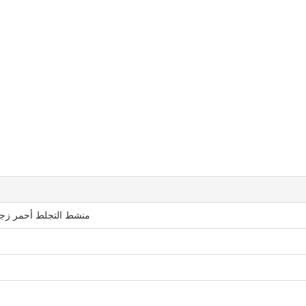
منشط التجلط أحمر زجاج PET بلاستيك 1-10 مل أنبوب جمع الدم بالتفريغ 