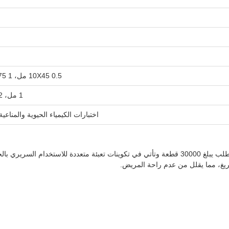
10X45 0.5 مل، 13X75 1 مل-4 مل، 13X100 5 مل-7 مل، 16X100 8 مل-10 مل
1 مل، 2 مل، 3 مل، 4 مل، 5 مل، 6 مل، 7 مل، 8 مل، 9 مل، 10 مل
اختبارات الكيمياء الحيوية والمناع
مجموعة أنابيب جمع الدم بالتفريغ لدينا لديها حد أدنى لكمية الطلب يبلغ 30000 قطعة وتأتي في تكوينات 