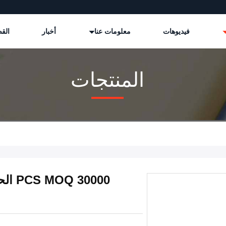
فيديوهات
معلومات عنا
أخبار
القض
المنتجات
30000