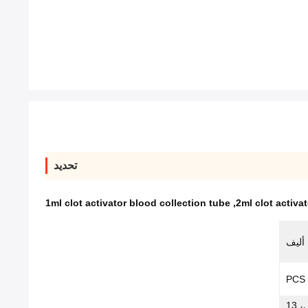
تحديد
1ml clot activator blood collection tube
,
2ml clot activa
 أليف
10X45 0.5 مل، 13X75 1 مل - 4 مل، 13