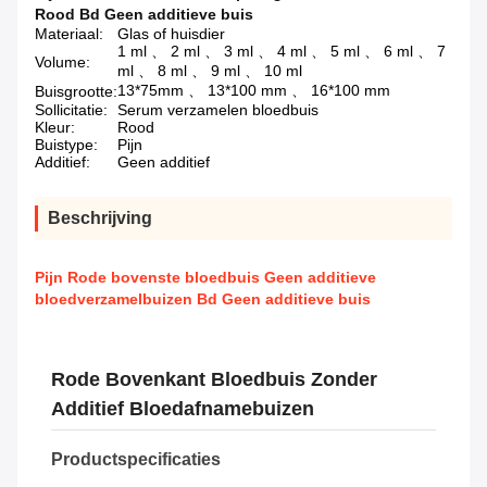
Rood Bd Geen additieve buis
Materiaal:
Glas of huisdier
1 ml 、 2 ml 、 3 ml 、 4 ml 、 5 ml 、 6 ml 、 7
Volume:
ml 、 8 ml 、 9 ml 、 10 ml
13*75mm 、 13*100 mm 、 16*100 mm
Buisgrootte:
Sollicitatie:
Serum verzamelen bloedbuis
Kleur:
Rood
Buistype:
Pijn
Additief:
Geen additief
Beschrijving
Pijn Rode bovenste bloedbuis Geen additieve
bloedverzamelbuizen Bd Geen additieve buis
Rode Bovenkant Bloedbuis Zonder
Additief Bloedafnamebuizen
Productspecificaties