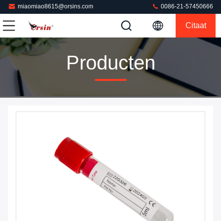
miaomiao8615@orsins.com
0086-21-57450666
Citaat
Producten