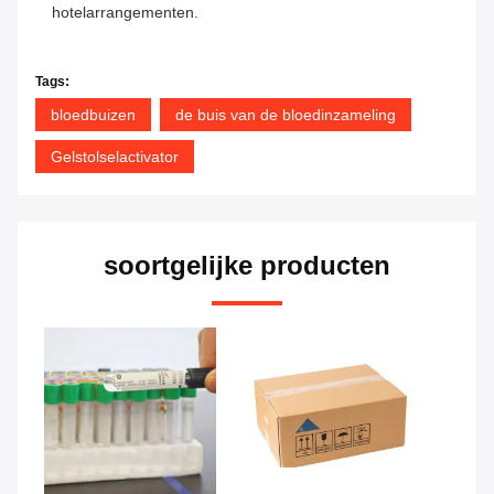
hotelarrangementen.
Tags:
bloedbuizen
de buis van de bloedinzameling
Gelstolselactivator
soortgelijke producten