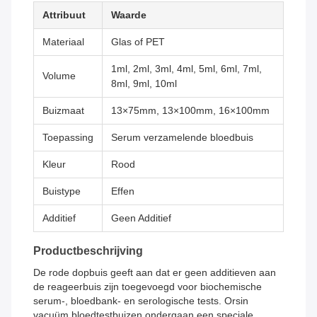
Attribuut
Waarde
Materiaal
Glas of PET
1ml, 2ml, 3ml, 4ml, 5ml, 6ml, 7ml,
Volume
8ml, 9ml, 10ml
Buizmaat
13×75mm, 13×100mm, 16×100mm
Toepassing
Serum verzamelende bloedbuis
Kleur
Rood
Buistype
Effen
Additief
Geen Additief
Productbeschrijving
De rode dopbuis geeft aan dat er geen additieven aan
de reageerbuis zijn toegevoegd voor biochemische
serum-, bloedbank- en serologische tests. Orsin
vacuüm bloedtestbuizen ondergaan een speciale