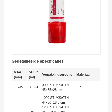
Gedetailleerde specificaties
MAAT
SPEC
Verpakkingsgrootte
Materiaal
(mm)
(ml)
3000 STUKS/CTN
10×45
0,5 ml
PP
45×35×28 cm
1000 STUKS/CTN
44×30×18,5 cm
1200 STUKS/CTN