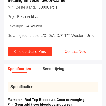
Betaling En Verzendvoorwaarden
Min. Bestelaantal:
30000 Pc's
Prijs:
Bespreekbaar
Levertijd:
1-4 Weken
Betalingscondities:
L/C, D/A, D/P, T/T, Western Union
Krijg de Beste Prijs
Contact Now
Specificaties
Beschrijving
Specificaties
Markeren:
Red Top Bloedbuis Geen toevoeging
,
Pijn Geen additieve bloedopvangbuizen
,