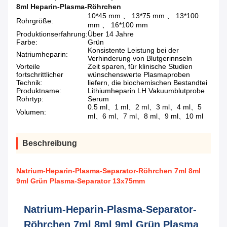
8ml Heparin-Plasma-Röhrchen
10*45 mm 、 13*75 mm 、 13*100
Rohrgröße:
mm 、 16*100 mm
Produktionserfahrung:
Über 14 Jahre
Farbe:
Grün
Konsistente Leistung bei der
Natriumheparin:
Verhinderung von Blutgerinnseln
Vorteile
Zeit sparen, für klinische Studien
fortschrittlicher
wünschenswerte Plasmaproben
Technik:
liefern, die biochemischen Bestandtei
Produktname:
Lithiumheparin LH Vakuumblutprobe
Rohrtyp:
Serum
0.5 ml、1 ml、2 ml、3 ml、4 ml、5
Volumen:
ml、6 ml、7 ml、8 ml、9 ml、10 ml
Beschreibung
Natrium-Heparin-Plasma-Separator-Röhrchen 7ml 8ml
9ml Grün Plasma-Separator 13x75mm
Natrium-Heparin-Plasma-Separator-
Röhrchen 7ml 8ml 9ml Grün Plasma