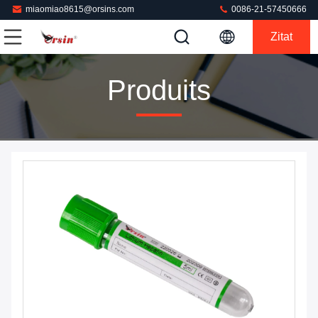
miaomiao8615@orsins.com
0086-21-57450666
Zitat
Produits