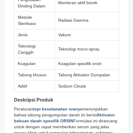
Membran aktif bionik
Dinding Dalam
Metode
Radiasi Gamma
Sterilisasi
Jenis
Vakum
Teknologi
Teknologi micro-spray
Canggih
Koagulan
Koagulan spesifik orsin
Tabung khusus
Tabung Aktivator Gumpalan
Aditif
Sodium Citrate
Deskripsi Produk
Peraturan
topi keselamatan oranye
menunjukkan
bahwa tabung pengumpulan darah ini berisi
Aktivator
bekuan darah spesifik ORSIN
Formulasi ini dirancang
untuk dengan cepat memberikan serum yang jelas
secara klinis untuk pengujian laboratorium, sehingga