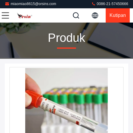
miaomiao8615@orsins.com
0086-21-57450666
Kutipan
Produk