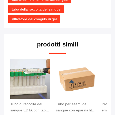
tubo della raccolta del sangue
Attivatore del coagulo di gel
prodotti simili
Tubo di raccolta del
Tubo per esami del
Provette
sangue EDTA con tappo
sangue con eparina litio
ematico