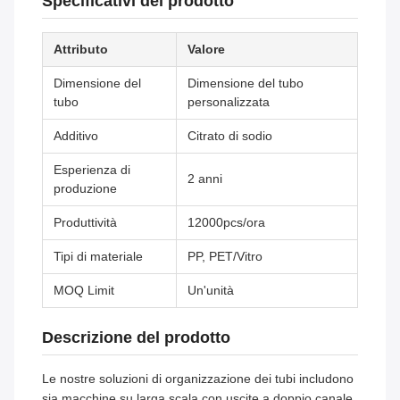
Specificativi del prodotto
Attributo
Valore
Dimensione del
Dimensione del tubo
tubo
personalizzata
Additivo
Citrato di sodio
Esperienza di
2 anni
produzione
Produttività
12000pcs/ora
Tipi di materiale
PP, PET/Vitro
MOQ Limit
Un'unità
Descrizione del prodotto
Le nostre soluzioni di organizzazione dei tubi includono
sia macchine su larga scala con uscite a doppio canale