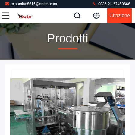
miaomiao8615@orsins.com
0086-21-57450666
Citazione
Prodotti