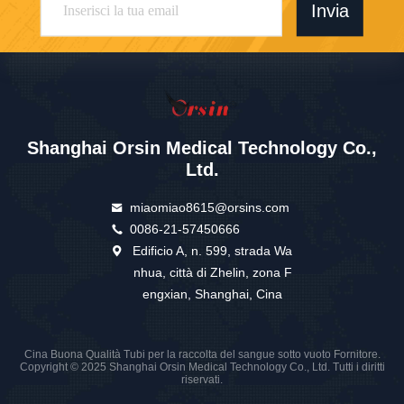
Invia
Shanghai Orsin Medical Technology Co.,
Ltd.
miaomiao8615@orsins.com
0086-21-57450666
Edificio A, n. 599, strada Wa
nhua, città di Zhelin, zona F
engxian, Shanghai, Cina
Cina Buona Qualità Tubi per la raccolta del sangue sotto vuoto Fornitore.
Copyright © 2025 Shanghai Orsin Medical Technology Co., Ltd. Tutti i diritti
riservati.