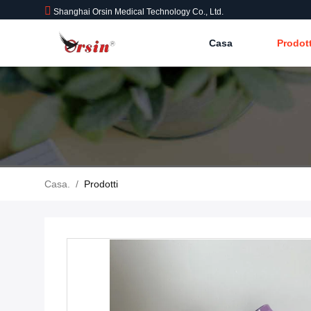
Shanghai Orsin Medical Technology Co., Ltd.
Casa
Prodot
Casa.
/
Prodotti