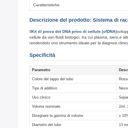
Caratteristiche
Descrizione del prodotto: Sistema di rac
Il
Kit di prova del DNA privo di cellule (cfDNA)
svilup
cellule da vari fluidi biologici, tra cui plasma, siero,e al
rendendolo uno strumento ideale per la diagnosi clinica,
Specificità
Parametro
Desc
Colore del tappo del tubo
Rosso
Tipo di additivo
Nessu
Uso clinico
Separ
Volume nominale
2ml, 
Disegnare la gamma di volume
± 10%
Diametro del tubo
13 mm