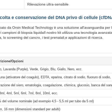
Rilevazione ultra-sensibile
colta e conservazione del DNA privo di cellule (cfDN
pato da Orsin Medical Technology è una soluzione all'avanguardia per l'i
tri campioni di biopsia liquidaIl nostro kit utilizza una tecnologia avanzata 
 lo screening del cancro, i test prenatali,e applicazioni di ricerca.
rizione/Opzioni
, Lavanda (Purple), Verde, Grigio, Blu, Giallo, Nero, ecc.
na (attivatore del coagulo), EDTA, eparina, citrato di sodio, fluoruro di sodio,
azione del siero, ematologia, coagulazione, chimica, glucosio, banca del san
3ml, 4ml, 5ml, 6ml, 7ml, 8ml, 10ml, ecc.
 del volume nominale (ad esempio 4,5 - 5,5 ml per tubo da 5 ml)
, 16 mm (dimensioni standard per adulti)