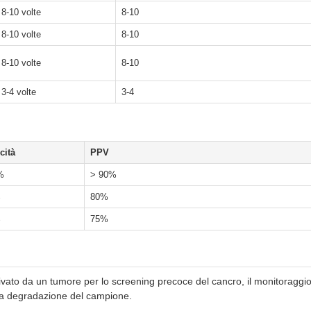
8-10 volte
8-10
8-10 volte
8-10
8-10 volte
8-10
3-4 volte
3-4
cità
PPV
%
> 90%
%
80%
%
75%
rivato da un tumore per lo screening precoce del cancro, il monitoraggio 
la degradazione del campione.