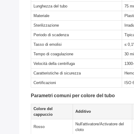
Lunghezza del tubo
75 m
Materiale
Plast
Sterilizzazione
Irrad
Periodo di scadenza
Tipic
Tasso di emolisi
≤ 0,1
Tempo di coagulazione
30 mi
Velocità della centrifuga
1300-
Caratteristiche di sicurezza
Hemog
Certificazioni
ISO 6
Parametri comuni per colore del tubo
Colore del
Additivo
cappuccio
Null'attivatore/Activatore del
Rosso
cloto