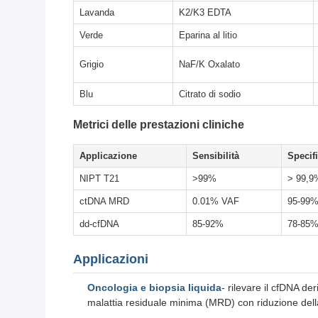
Lavanda
K2/K3 EDTA
Verde
Eparina al litio
Grigio
NaF/K Oxalato
Blu
Citrato di sodio
Metrici delle prestazioni cliniche
Applicazione
Sensibilità
Specifi
NIPT T21
>99%
> 99,9
ctDNA MRD
0.01% VAF
95-99
dd-cfDNA
85-92%
78-85
Applicazioni
Oncologia e biopsia liquida
- rilevare il cfDNA de
malattia residuale minima (MRD) con riduzione del