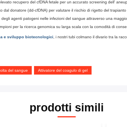
elevato recupero del cfDNA fetale per un accurato screening dell' aneuplo
o dal donatore (dd-cfDNA) per valutare il rischio di rigetto del trapianto 
ne degli agenti patogeni nelle infezioni del sangue attraverso una magg
campioni per la ricerca genomica su larga scala con la comodità di con
rca e sviluppo biotecnologici
, i nostri tubi colmano il divario tra la ra
colta del sangue
Attivatore del coagulo di gel
prodotti simili