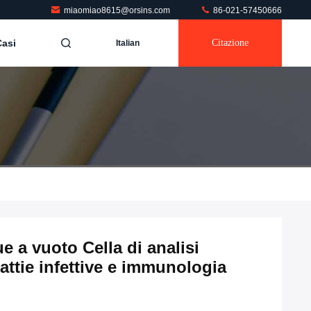
miaomiao8615@orsins.com
86-021-57450666
Casi
Citazione
Italian
e a vuoto Cella di analisi
attie infettive e immunologia