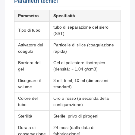
Parametri tecnici
Parametro
Specificità
tubo di separazione del siero
Tipo di tubo
(SST)
Attivatore del
Particelle di silice (coagulazione
coagulo
rapida)
Barriera del
Gel di poliestere tisotropico
gel
(densità: ~ 1,04 g/cm3)
Disegnare il
3 ml, 5 ml, 10 ml (dimensioni
volume
standard)
Colore del
Oro o rosso (a seconda della
tubo
configurazione)
Sterilità
Sterile, privo di pirogeni
Durata di
24 mesi (dalla data di
conservazione
fabbricazione)