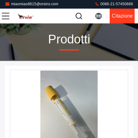
miaomiao8615@orsins.com
0086-21-57450666
Citazione
Prodotti