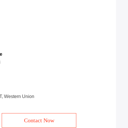
e
i
/T, Western Union
Contact Now