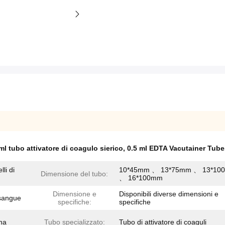
ml tubo attivatore di coagulo sierico
,
0.5 ml EDTA Vacutainer Tube
li di
10*45mm 、 13*75mm 、 13*10
Dimensione del tubo:
、 16*100mm
Dimensione e
Disponibili diverse dimensioni e
 sangue
specifiche:
specifiche
ina
Tubo specializzato:
Tubo di attivatore di coaguli