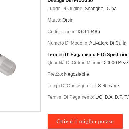
Dettagli Del Prodotto
Luogo Di Origine:
Shanghai, Cina
Marca:
Orsin
Certificazione:
ISO 13485
Numero Di Modello:
Attivatore Di Culla
Termini Di Pagamento E Di Spedizion
Quantità Di Ordine Minimo:
30000 Pezz
Prezzo:
Negoziabile
Tempi Di Consegna:
1-4 Settimane
Termini Di Pagamento:
L/C, D/A, D/P, T
Ottieni il miglior prezzo