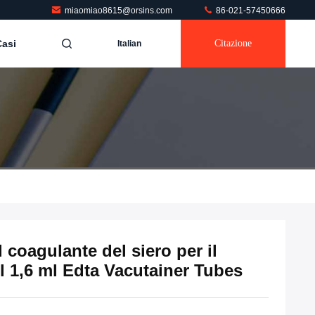
miaomiao8615@orsins.com
86-021-57450666
Casi
Citazione
Italian
l coagulante del siero per il
l 1,6 ml Edta Vacutainer Tubes