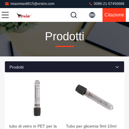
miaomiao8615@orsins.com
0086-21-57450666
Citazione
Prodotti
Prodotti
Ottieni il miglior prezzo
Ottieni il miglior prezzo
tubo di vetro in PET per la
Tubo per glicemia 9ml 10ml