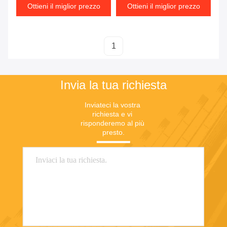
Ottieni il miglior prezzo
Ottieni il miglior prezzo
1
Invia la tua richiesta
Inviateci la vostra 
richiesta e vi 
risponderemo al più 
presto.