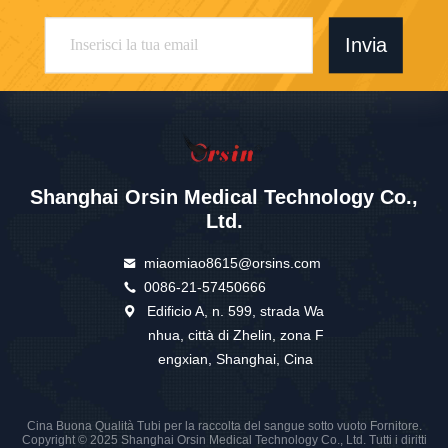
Invia
Shanghai Orsin Medical Technology Co.,
Ltd.
miaomiao8615@orsins.com
0086-21-57450666
Edificio A, n. 599, strada Wa
nhua, città di Zhelin, zona F
engxian, Shanghai, Cina
Cina Buona Qualità Tubi per la raccolta del sangue sotto vuoto Fornitore.
Copyright © 2025 Shanghai Orsin Medical Technology Co., Ltd. Tutti i diritti