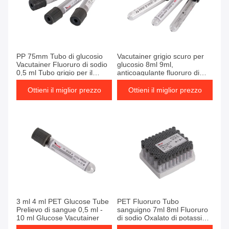
Ottieni il miglior prezzo
Ottieni il miglior prezzo
PP 75mm Tubo di glucosio
Vacutainer grigio scuro per
Vacutainer Fluoruro di sodio
glucosio 8ml 9ml,
0,5 ml Tubo grigio per il
anticoagulante fluoruro di
glucosio
sodio EDTA
Ottieni il miglior prezzo
Ottieni il miglior prezzo
Ottieni il miglior prezzo
Ottieni il miglior prezzo
3 ml 4 ml PET Glucose Tube
PET Fluoruro Tubo
Prelievo di sangue 0,5 ml -
sanguigno 7ml 8ml Fluoruro
10 ml Glucose Vacutainer
di sodio Oxalato di potassio
Tubo sanguigno