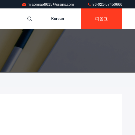
miaomiao8615@orsins.com
86-021-57450666
따옴표
Korean