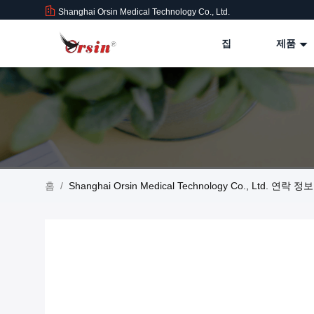
Shanghai Orsin Medical Technology Co., Ltd.
집
제품
홈
/
Shanghai Orsin Medical Technology Co., Ltd. 연락 정보