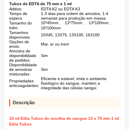
Tubos de EDTA de 75 mm e 1 ml
Aditivo:
EDTA K2 ou EDTA K3
Tempo de
1-3 dias para ordem de amostra, 1-4
espera:
semanas para produção em massa
10*45mm 、 13*75mm 、 13*100mm 、
Tamanho do
tubo:
16*100mm
Tamanhos
10X45, 13X75, 13X100, 16X100
disponíveis:
Opções de
Mar, ar ou trem
envio:
Amostra de
disponibilidade
Sim
de pedidos:
Disponibilidade
de amostras
Sim
misturadas:
Eficiente e estável, imita o ambiente
Propriedades
fisiológico do sangue, mantém a
anticoagulantes:
integridade das células sanguí
Descrição
10 ml Edta Tubos de recolha de sangue 13 x 75 mm 1 ml
Edta Tubos