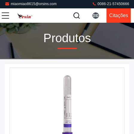
miaomiao8615@orsins.com
0086-21-57450666
Citações
Produtos