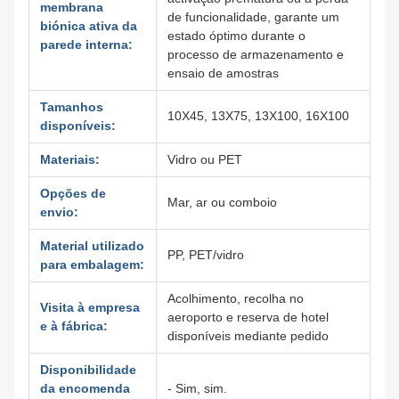
membrana
de funcionalidade, garante um
biónica ativa da
estado óptimo durante o
parede interna:
processo de armazenamento e
ensaio de amostras
Tamanhos
10X45, 13X75, 13X100, 16X100
disponíveis:
Materiais:
Vidro ou PET
Opções de
Mar, ar ou comboio
envio:
Material utilizado
PP, PET/vidro
para embalagem:
Acolhimento, recolha no
Visita à empresa
aeroporto e reserva de hotel
e à fábrica:
disponíveis mediante pedido
Disponibilidade
da encomenda
- Sim, sim.