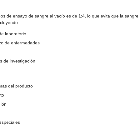
bos de ensayo de sangre al vacío es de 1:4, lo que evita que la sangr
ncluyendo:
e laboratorio
tico de enfermedades
s de investigación
emas del producto
to
ión
especiales