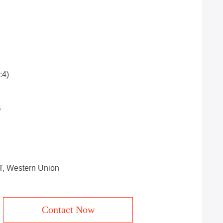
:4)
S
/T, Western Union
Contact Now