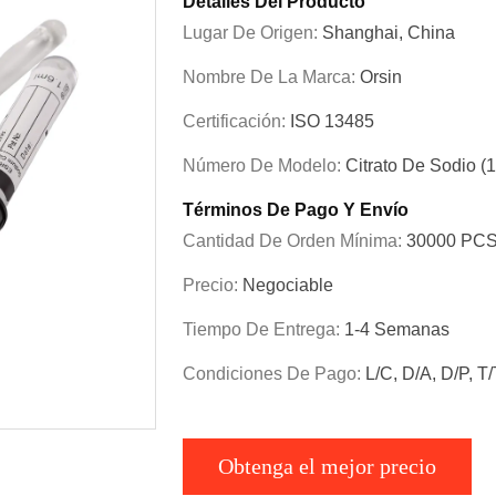
Detalles Del Producto
Lugar De Origen:
Shanghai, China
Nombre De La Marca:
Orsin
Certificación:
ISO 13485
Número De Modelo:
Citrato De Sodio (1
Términos De Pago Y Envío
Cantidad De Orden Mínima:
30000 PC
Precio:
Negociable
Tiempo De Entrega:
1-4 Semanas
Condiciones De Pago:
L/C, D/A, D/P, T
Obtenga el mejor precio