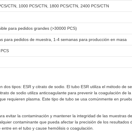
PCS/CTN, 1000 PCS/CTN, 1800 PCS/CTN, 2400 PCS/CTN
ible para pedidos grandes (>30000 PCS)
as para pedidos de muestra, 1-4 semanas para producción en masa
 PCS
n dos tipos: ESR y citrato de sodio. El tubo ESR utiliza el método de 
rato de sodio utiliza anticoagulante para prevenir la coagulación de la
as que requieren plasma. Este tipo de tubo se usa comúnmente en prue
a evitar la contaminación y mantener la integridad de las muestras de sa
alquier contaminante que pueda afectar la precisión de los resultados 
e entre en el tubo y cause hemólisis o coagulación.