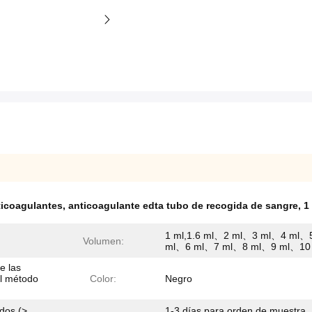
ticoagulantes
,
anticoagulante edta tubo de recogida de sangre
,
1
1 ml,1.6 ml、2 ml、3 ml、4 ml、
Volumen:
ml、6 ml、7 ml、8 ml、9 ml、10
e las
el método
Color:
Negro
dos (>
1-3 días para orden de muestra,