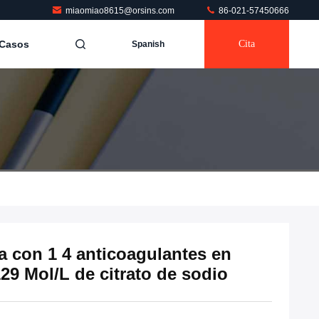
miaomiao8615@orsins.com
86-021-57450666
Casos
Cita
Spanish
a con 1 4 anticoagulantes en
129 Mol/L de citrato de sodio