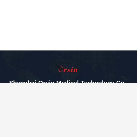
Shanghai Orsin Medical Technology Co.,
Ltd.
miaomiao8615@orsins.com
0086-21-57450666
Binası A, No.599 Wanhua R
oad, Zhelin Town, Fengxian
Bölgesi, Şangay, Çin