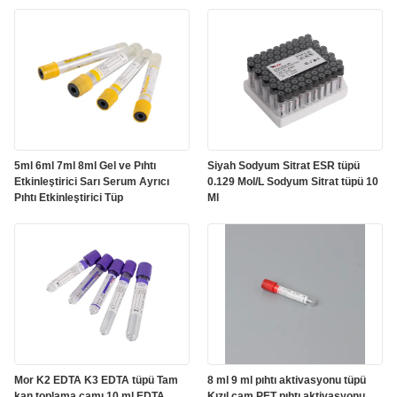
5ml 6ml 7ml 8ml Gel ve Pıhtı
Siyah Sodyum Sitrat ESR tüpü
Etkinleştirici Sarı Serum Ayrıcı
0.129 Mol/L Sodyum Sitrat tüpü 10
Pıhtı Etkinleştirici Tüp
Ml
Mor K2 EDTA K3 EDTA tüpü Tam
8 ml 9 ml pıhtı aktivasyonu tüpü
kan toplama camı 10 ml EDTA
Kızıl cam PET pıhtı aktivasyonu