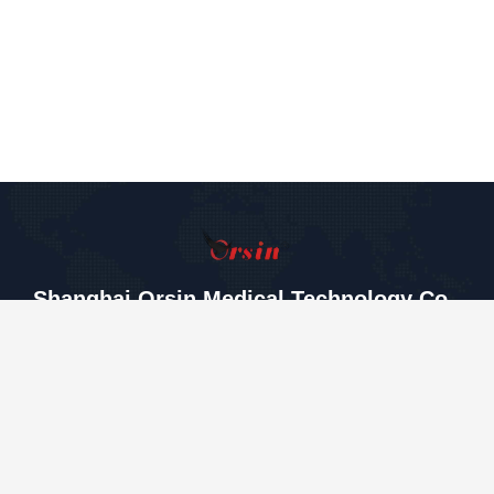
Shanghai Orsin Medical Technology Co.,
Ltd.
miaomiao8615@orsins.com
0086-21-57450666
Binası A, No.599 Wanhua R
oad, Zhelin Town, Fengxian
Bölgesi, Şangay, Çin