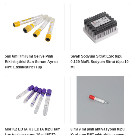
5ml 6ml 7ml 8ml Gel ve Pıhtı
Siyah Sodyum Sitrat ESR tüpü
Etkinleştirici Sarı Serum Ayrıcı
0.129 Mol/L Sodyum Sitrat tüpü 10
Pıhtı Etkinleştirici Tüp
Ml
Mor K2 EDTA K3 EDTA tüpü Tam
8 ml 9 ml pıhtı aktivasyonu tüpü
kan toplama camı 10 ml EDTA
Kızıl cam PET pıhtı aktivasyonu