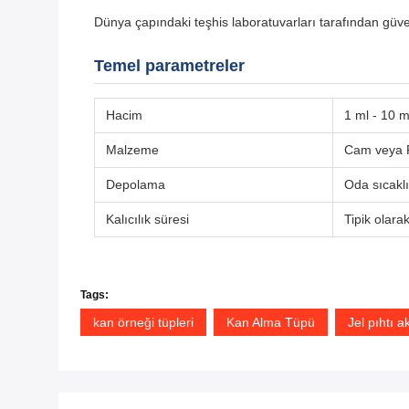
Dünya çapındaki teşhis laboratuvarları tarafından güve
Temel parametreler
Hacim
1 ml - 10 m
Malzeme
Cam veya P
Depolama
Oda sıcaklı
Kalıcılık süresi
Tipik olarak
Tags:
kan örneği tüpleri
Kan Alma Tüpü
Jel pıhtı a