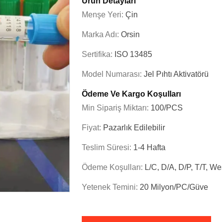
Ürün Detayları
Menşe Yeri:
Çin
Marka Adı:
Orsin
Sertifika:
ISO 13485
Model Numarası:
Jel Pıhtı Aktivatörü
Ödeme Ve Kargo Koşulları
Min Sipariş Miktarı:
100/PCS
Fiyat:
Pazarlık Edilebilir
Teslim Süresi:
1-4 Hafta
Ödeme Koşulları:
L/C, D/A, D/P, T/T, W
Yetenek Temini:
20 Milyon/PC/Güve