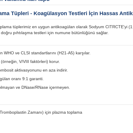
a Tüpleri - Koagülasyon Testleri İçin Hassas Anti
 toplama tüplerimiz en uygun antikoagülan olarak Sodyum CITRCTE'yi (1:
., doğru pıhtılaşma testleri için numune bütünlüğünü sağlar.
in WHO ve CLSI standartlarını (H21-A5) karşılar.
 (örneğin, V/VIII faktörleri) korur.
ombosit aktivasyonunu en aza indirir.
agülan oranı 9:1 garanti.
en olmayan ve DNase/RNase içermeyen.
 Tromboplastin Zamanı) için plazma toplama