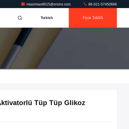
miaomiao8615@orsins.com
86-021-57450666
Fiyat Teklifi
Turkish
Aktivatorlü Tüp Tüp Glikoz