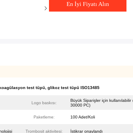
En İyi Fiyatı Alın
 koagülasyon test tüpü
,
glikoz test tüpü ISO13485
Büyük Siparişler için kullanılabilir 
Logo baskısı:
30000 PC)
Paketleme:
100 Adet/Koli
olojisi
Trombosit aktivitesi:
İstikrar onaylandı