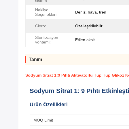
sistem:
Nakliye
Deniz, hava, tren
Seçenekleri:
Cloro:
Özelleştirilebilir
Sterilizasyon
Etilen oksit
yöntemi:
Tanım
Sodyum Sitrat 1:9 Pıhtı Aktivatorlü Tüp Tüp Glikoz
Sodyum Sitrat 1: 9 Pıhtı Etkinleş
Ürün Özellikleri
MOQ Limit