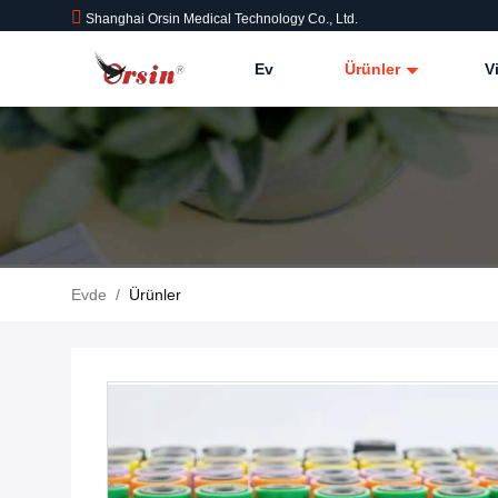
Shanghai Orsin Medical Technology Co., Ltd.
Ev
Ürünler
V
Evde
/
Ürünler