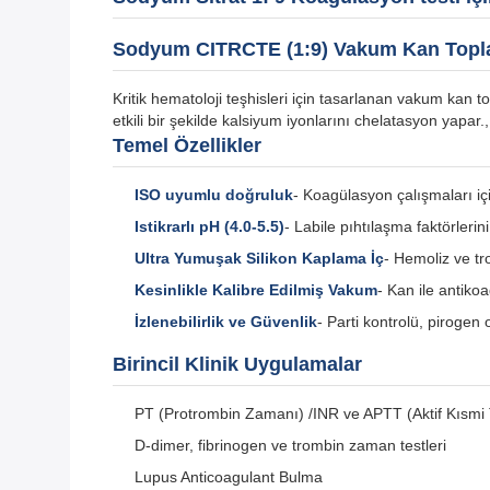
Sodyum CITRCTE (1:9) Vakum Kan Toplam
Kritik hematoloji teşhisleri için tasarlanan vakum kan
etkili bir şekilde kalsiyum iyonlarını chelatasyon yapar
Temel Özellikler
ISO uyumlu doğruluk
- Koagülasyon çalışmaları iç
Istikrarlı pH (4.0-5.5)
- Labile pıhtılaşma faktörlerini
Ultra Yumuşak Silikon Kaplama İç
- Hemoliz ve tr
Kesinlikle Kalibre Edilmiş Vakum
- Kan ile antiko
İzlenebilirlik ve Güvenlik
- Parti kontrolü, pirog
Birincil Klinik Uygulamalar
PT (Protrombin Zamanı) /INR ve APTT (Aktif Kısmi
D-dimer, fibrinogen ve trombin zaman testleri
Lupus Anticoagulant Bulma