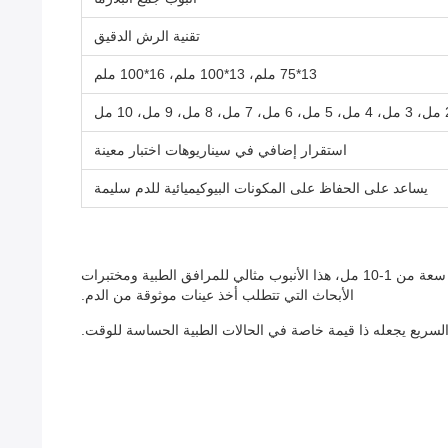
تقنية الرش الدقيق
13*75 ملم، 13*100 ملم، 16*100 ملم
استقرار إضافي في سيناريوهات اختبار معينة
يساعد على الحفاظ على المكونات البيوكيميائية للدم سليمة
يتميز أنبوب جمع الدم بالفراغ بتقنية الرش الدقيق المتقدمة التي تبدأ مفعول مضاد للتخثر على الفور تقريبًا. متوفر باللون الأخضر مع خيارات سعة من 1-10 مل، هذا الأنبوب مثالي للمرافق الطبية ومختبرات
الأبحاث التي تتطلب أخذ عينات موثوقة من الدم.
 السريع يجعله ذا قيمة خاصة في الحالات الطبية الحساسة للوقت.