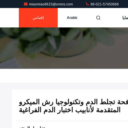
miaomiao8615@orsins.com
86-021-57450666
ايا
إقتباس
Arabic
حة تجلط الدم وتكنولوجيا رش الميكرو
المتقدمة لأنابيب اختبار الدم الفراغية