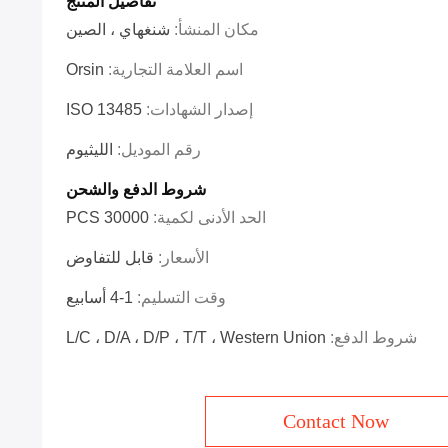
تفاصيل المنتج
مكان المنشأ:
شنغهاي ، الصين
اسم العلامة التجارية:
Orsin
إصدار الشهادات:
ISO 13485
رقم الموديل:
الليثيوم
شروط الدفع والشحن
الحد الأدنى لكمية:
30000 PCS
الأسعار:
قابل للتفاوض
وقت التسليم:
1-4 أسابيع
شروط الدفع:
L/C ، D/A ، D/P ، T/T ، Western Union
Contact Now