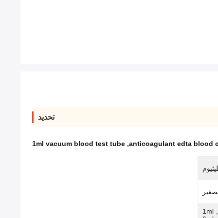
تحديد
1ml vacuum blood test tube
,
anticoagulant edta blood c
يثيوم
صغير
1ml 