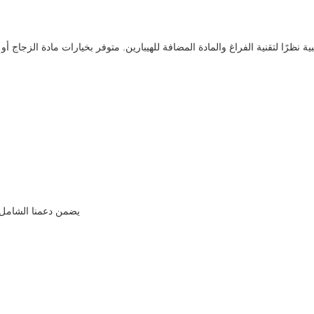
مادة المضافة للهيبارين. متوفر بخيارات مادة الزجاج أو PET، فهو يحافظ بشكل فعال على عينات الدم للاختبار والتخزين.
يضمن دعمنا الشامل ا