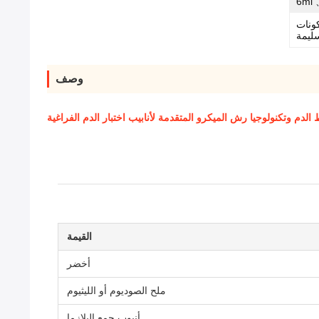
6ml 
ونات
سليمة
وصف
دم وتكنولوجيا رش الميكرو المتقدمة لأنابيب اختبار الدم الفراغية
القيمة
أخضر
ملح الصوديوم أو الليثيوم
أنبوب جمع البلازما