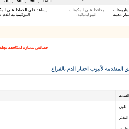
、 7ml 、 8ml 、 9ml 、 10ml
ناريوهات
يحافظ على المكونات
يساعد على الحفاظ على المك
تبار معينة
البيوكيميائية:
البيوكيميائية للدم 
خصائص ممتازة لمكافحة تجلط ال
المتقدمة لأنبوب اختبار الدم بالفراغ
لسمة
اللون
لتخثر
تطبيق