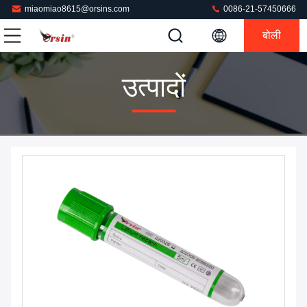
miaomiao8615@orsins.com
0086-21-57450666
बोली
उत्पादों