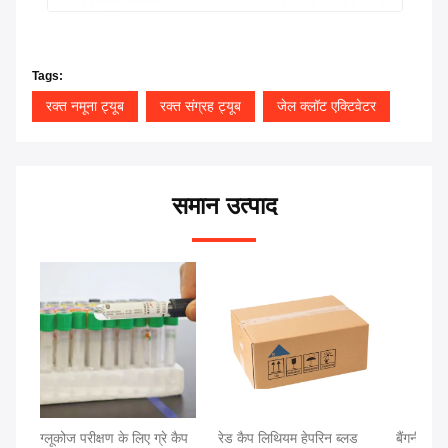
Tags:
रक्त नमूना ट्यूब
रक्त संग्रह ट्यूब
जेल क्लॉट एक्टिवेटर
समान उत्पाद
ग्लूकोज परीक्षण के लिए ग्रे कैप
रेड कैप लिथियम हेपरिन ब्लड
बैंगनी कैप 