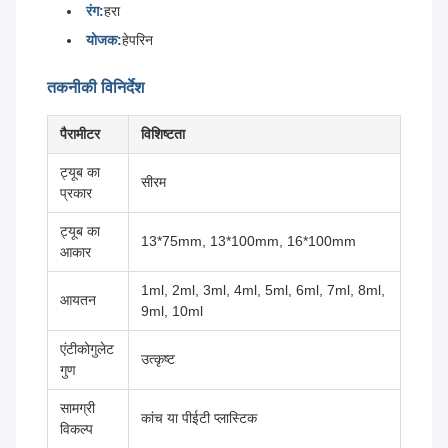
रंग:
हरा
योजक:
हेपरिन
तकनीकी विनिर्देश
पैरामीटर
विशिष्टता
ट्यूब का
सीरम
प्रकार
ट्यूब का
13*75mm, 13*100mm, 16*100mm
आकार
1ml, 2ml, 3ml, 4ml, 5ml, 6ml, 7ml, 8ml,
आयतन
9ml, 10ml
एंटीकोगुलेट
उत्कृष्ट
गुण
सामग्री
कांच या पीईटी प्लास्टिक
विकल्प