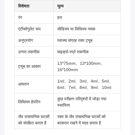
विशेषता
मूल्य
रंग
हरा
एंटीकोगुलेट रूप
सोडियम या लिथियम नमक
अनुप्रयोग
प्लाज्मा संग्रह रक्त ट्यूब
उन्नत तकनीक
माइक्रो-स्प्रे तकनीक
13*75mm、13*100mm、
ट्यूब का आकार
16*100mm
1ml、2ml、3ml、4ml、5ml、
आयतन
6ml、7ml、8ml、9ml、10ml
कुछ परीक्षण परिदृश्यों में जोड़ा गया
लिथियम हेपरिन
स्थायित्व
जैव रासायनिक घटकों
रक्त के जैव रासायनिक घटकों को
को संरक्षित करता है
बरकरार रखने में मदद करता है