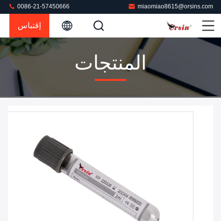
0086-21-57450666
miaomiao8615@orsins.com
إقتباس
المنتجات