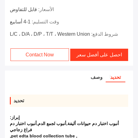
الأسعار:
قابل للتفاوض
وقت التسليم:
1-4 أسابيع
شروط الدفع:
L/C ، D/A ، D/P ، T/T ، Western Union
احصل على أفضل سعر
Contact Now
تحديد
وصف
تحديد
إبراز:
أنبوب اختبار دم حيوانات أليفة,أنبوب لجمع الدم,أنبوب اختبار دم
فراغ زجاجي
,
pet edta blood collection tube
,