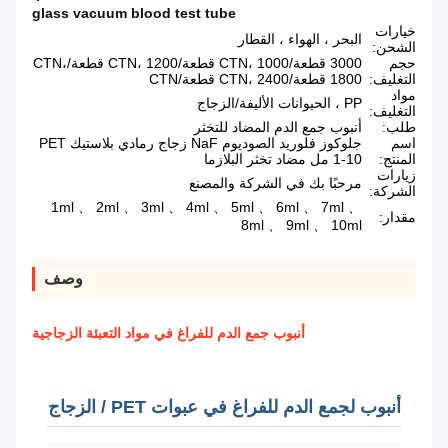
glass vacuum blood test tube
خيارات
البحر ، الهواء ، القطار
الشحن:
حجم
3000 قطعة/CTN، 1000 قطعة/CTN، 1200 قطعة/CTN،
التغليف:
1800 قطعة/CTN، 2400 قطعة/CTN
مواد
PP ، الحيوانات الأليفة/الزجاج
التغليف:
طلب:
أنبوب جمع الدم المضاد للتخثر
اسم
جلوكوز فلوريد الصوديوم NaF زجاج رمادي بلاستيك PET
المنتج:
1-10 مل مضاد تخثر البلازما
زيارات
مرحبًا بك في الشركة والمصنع
الشركة:
1ml 、 2ml 、 3ml 、 4ml 、 5ml 、 6ml 、 7ml 、
مقدار:
8ml 、 9ml 、 10ml
وصف
أنبوب جمع الدم للفراغ في مواد التعبئة الزجاجية
أنبوب لجمع الدم للفراغ في عبوات PET / الزجاج