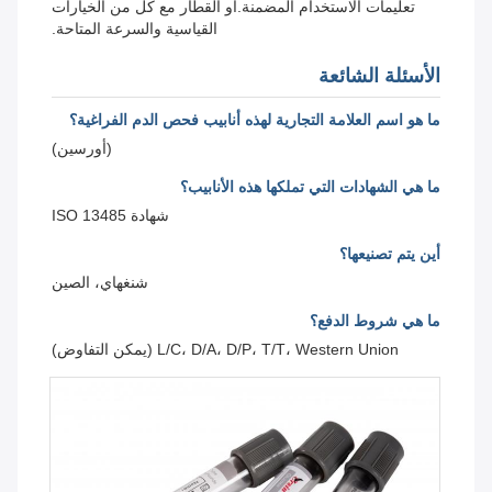
تعليمات الاستخدام المضمنة.أو القطار مع كل من الخيارات
القياسية والسرعة المتاحة.
الأسئلة الشائعة
ما هو اسم العلامة التجارية لهذه أنابيب فحص الدم الفراغية؟
(أورسين)
ما هي الشهادات التي تملكها هذه الأنابيب؟
شهادة ISO 13485
أين يتم تصنيعها؟
شنغهاي، الصين
ما هي شروط الدفع؟
L/C، D/A، D/P، T/T، Western Union (يمكن التفاوض)