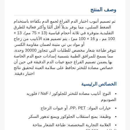
وصف المنتج
تم تصميم أنبوب اختبار الدم الفراغ لجمع الدم بكفاءة باستخدام
الضغط السلبي، مما يوفر بديلاً أقل ألمًا وأكثر فعالية للطرق
التقليدية.متوفرة في ثلاثة أحجام قياسية (13 × 75 مم)، 13 ×
100 مم ، و 16 × 100 مم) ، يتم تصميم هذه الأنابيب من زجاج
أو مواد بي تي متينة لضمان مقاومة الكسر.
تتوفر طباعة شعار مخصص للطلبات التي تتجاوز 30000 وحدة،
مما يسمح للمرافق الطبية بتسمية إمدادات جمع الدم الخاصة
بها.يضمن تصميم الفراغ جمع عينات الدم الدقيقة في حين أن
خصائص مضادة للتخثر تحافظ على سلامة العينة لتحقيق نتائج
اختبار دقيقة.
الخصائص الرئيسية
النوع: أنابيب مضادة للتخثر للجلوكوز / NaF / فلوريد
الصوديوم
خيارات المواد: PP، PET، أو عبوات الزجاج
وظيفة: يمنع استقلاب الجلوكوز ويمنع تدهور السكر
العلامة التجارية المخصصة: طباعة الشعار متاحة