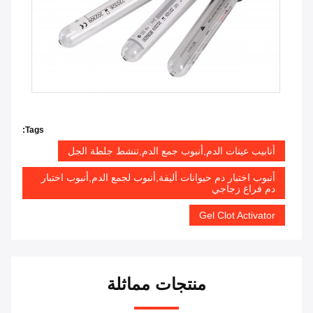
Tags:
أنابيب عينات الدم,أنبوب جمع الدم,تنشط جلطة الجل
أنبوب اختبار دم حيوانات أليفة,أنبوب لجمع الدم,أنبوب اختبار
دم فراغ زجاجي
Gel Clot Activator
منتجات مماثلة