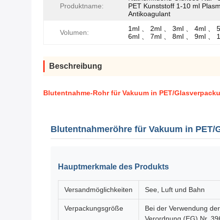
Produktname:
PET Kunststoff 1-10 ml Plas
Antikoagulant
1ml 、 2ml 、 3ml 、 4ml 、 
Volumen:
6ml 、 7ml 、 8ml 、 9ml 、 
Beschreibung
Blutentnahme-Rohr für Vakuum in PET/Glasverpacku
Blutentnahmeröhre für Vakuum in PET/
Hauptmerkmale des Produkts
Versandmöglichkeiten
See, Luft und Bahn
Verpackungsgröße
Bei der Verwendung der 
Verordnung (EG) Nr. 39