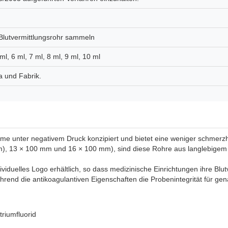
n Blutvermittlungsrohr sammeln
 ml, 6 ml, 7 ml, 8 ml, 9 ml, 10 ml
a und Fabrik.
ahme unter negativem Druck konzipiert und bietet eine weniger schmerzha
), 13 × 100 mm und 16 × 100 mm), sind diese Rohre aus langlebigem G
dividuelles Logo erhältlich, so dass medizinische Einrichtungen ihre 
rend die antikoagulantiven Eigenschaften die Probenintegrität für gen
riumfluorid