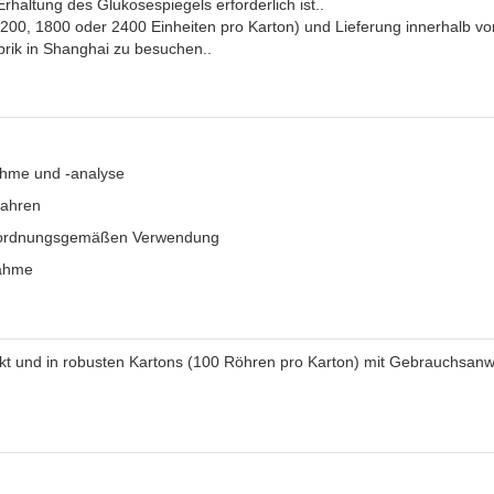
haltung des Glukosespiegels erforderlich ist..
1200, 1800 oder 2400 Einheiten pro Karton) und Lieferung innerhalb v
rik in Shanghai zu besuchen..
ahme und -analyse
fahren
r ordnungsgemäßen Verwendung
nahme
ackt und in robusten Kartons (100 Röhren pro Karton) mit Gebrauchsan