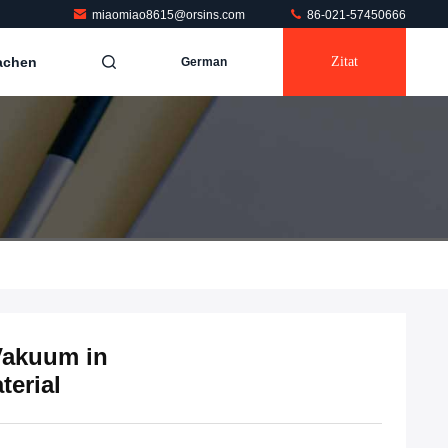
miaomiao8615@orsins.com
86-021-57450666
achen
Zitat
German
Vakuum in
erial