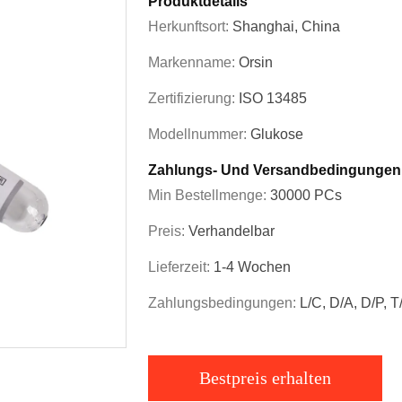
Produktdetails
Herkunftsort:
Shanghai, China
Markenname:
Orsin
Zertifizierung:
ISO 13485
Modellnummer:
Glukose
Zahlungs- Und Versandbedingungen
Min Bestellmenge:
30000 PCs
Preis:
Verhandelbar
Lieferzeit:
1-4 Wochen
Zahlungsbedingungen:
L/C, D/A, D/P, 
Bestpreis erhalten