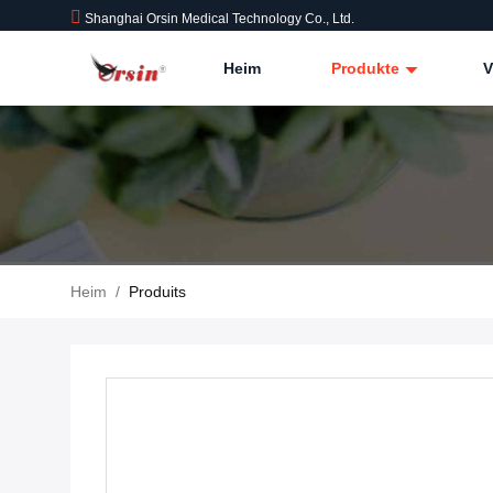
Shanghai Orsin Medical Technology Co., Ltd.
Heim
Produkte
V
Heim
/
Produits