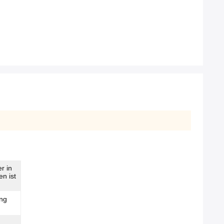
r in
n ist
ung