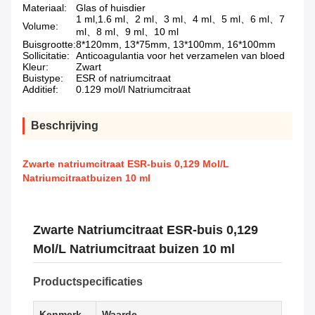
Materiaal:
Glas of huisdier
1 ml,1.6 ml、2 ml、3 ml、4 ml、5 ml、6 ml、7
Volume:
ml、8 ml、9 ml、10 ml
Buisgrootte:
8*120mm, 13*75mm, 13*100mm, 16*100mm
Sollicitatie:
Anticoagulantia voor het verzamelen van bloed
Kleur:
Zwart
Buistype:
ESR of natriumcitraat
Additief:
0.129 mol/l Natriumcitraat
Beschrijving
Zwarte natriumcitraat ESR-buis 0,129 Mol/L
Natriumcitraatbuizen 10 ml
Zwarte Natriumcitraat ESR-buis 0,129
Mol/L Natriumcitraat buizen 10 ml
Productspecificaties
Kenmerk
Waarde