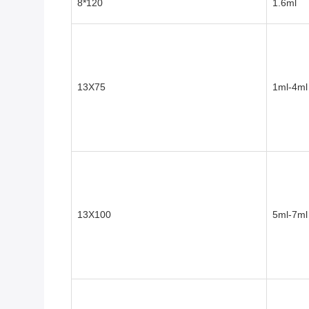
8*120
1.6ml
13X75
1ml-4ml
13X100
5ml-7ml