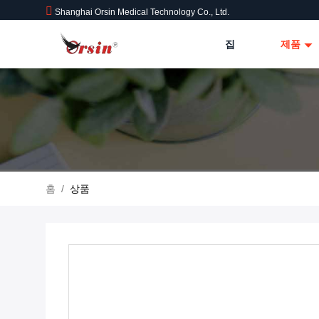
Shanghai Orsin Medical Technology Co., Ltd.
집
제품
홈
/
상품