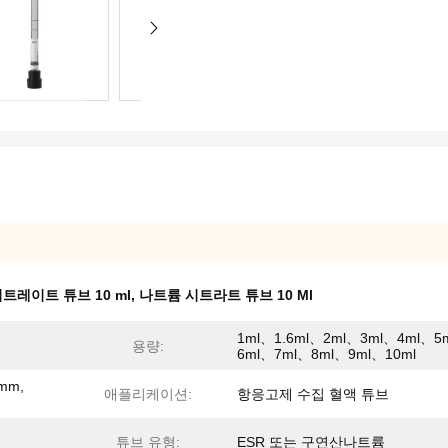
트레이트 튜브 10 ml
,
나트륨 시트라트 튜브 10 Ml
1ml、1.6ml、2ml、3ml、4ml、5
용량:
6ml、7ml、8ml、9ml、10ml
0mm,
애플리케이션:
항응고제 수집 혈액 튜브
튜브 유형:
ESR 또는 구연산나트륨