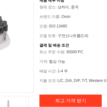
제품 세부 사항
원래 장소:
상하이, 중국
브랜드 이름:
Orsin
인증:
ISO 13485
모델 번호:
구연산나트륨(1:4)
결제 및 배송 조건
최소 주문 수량:
30000 PC
가격:
협상 가능
배달 시간:
1-4 주
지불 조건:
L/C, D/A, D/P, T/T, Western 
최고 가격 받기