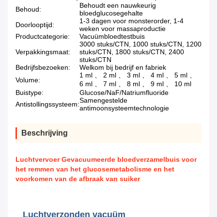
Behoudt een nauwkeurig
Behoud:
bloedglucosegehalte
1-3 dagen voor monsterorder, 1-4
Doorlooptijd:
weken voor massaproductie
Productcategorie:
Vacuümbloedtestbuis
3000 stuks/CTN, 1000 stuks/CTN, 1200
Verpakkingsmaat:
stuks/CTN, 1800 stuks/CTN, 2400
stuks/CTN
Bedrijfsbezoeken:
Welkom bij bedrijf en fabriek
1 ml 、 2 ml 、 3 ml 、 4 ml 、 5 ml 、
Volume:
6 ml 、 7 ml 、 8 ml 、 9 ml 、 10 ml
Buistype:
Glucose/NaF/Natriumfluoride
Samengestelde
Antistollingssysteem:
antimoonsysteemtechnologie
Beschrijving
Luchtvervoer Gevacuumeerde bloedverzamelbuis voor
het remmen van het glucosemetabolisme en het
voorkomen van de afbraak van suiker
Luchtverzonden vacuüm