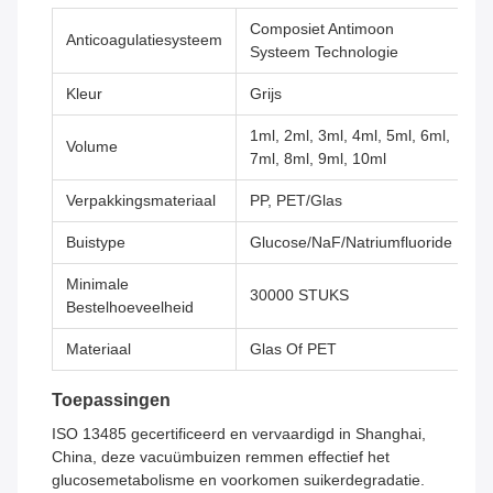
Composiet Antimoon
Anticoagulatiesysteem
Systeem Technologie
Kleur
Grijs
1ml, 2ml, 3ml, 4ml, 5ml, 6ml,
Volume
7ml, 8ml, 9ml, 10ml
Verpakkingsmateriaal
PP, PET/Glas
Buistype
Glucose/NaF/Natriumfluoride
Minimale
30000 STUKS
Bestelhoeveelheid
Materiaal
Glas Of PET
Toepassingen
ISO 13485 gecertificeerd en vervaardigd in Shanghai,
China, deze vacuümbuizen remmen effectief het
glucosemetabolisme en voorkomen suikerdegradatie.