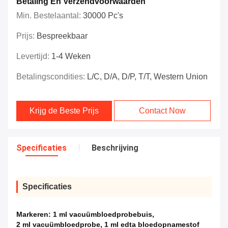
Betaling En Verzendvoorwaarden
Min. Bestelaantal:
30000 Pc's
Prijs:
Bespreekbaar
Levertijd:
1-4 Weken
Betalingscondities:
L/C, D/A, D/P, T/T, Western Union
Krijg de Beste Prijs
Contact Now
Specificaties
Beschrijving
Specificaties
Markeren:
1 ml vacuümbloedprobebuis
,
2 ml vacuümbloedprobe
,
1 ml edta bloedopnamestof