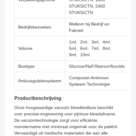
STUKS/CTN, 2400
STUKS/CTN
Welkom bij Bedrijf en
Bedrijfsbezoeken
Fabriek
1ml、2ml、3ml、4ml、
Volume
5ml、6ml、7ml、8ml、
9ml、10ml
Buistype
Glucose/NaF/Natriumfluoride
Composiet Antimoon
Anticoagulatiesysteem
Systeem Technologie
Productbeschrijving
Onze hoogwaardige vacuüm bloedtestbuis beschikt
over precisie-engineering voor pijnloze bloedafname.
De vacuümtechnologie zorgt voor efficiënte
monstername met minimaal ongemak voor de patiënt.
Vervaardigd uit medische materialen die aan alle