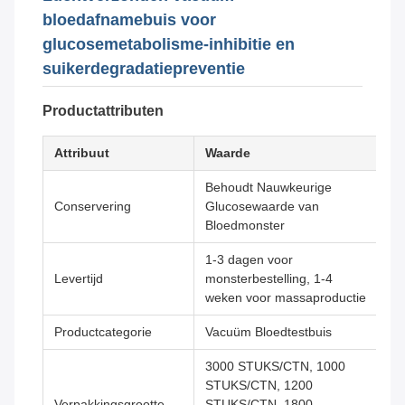
bloedafnamebuis voor
glucosemetabolisme-inhibitie en
suikerdegradatiepreventie
Productattributen
Attribuut
Waarde
Behoudt Nauwkeurige
Conservering
Glucosewaarde van
Bloedmonster
1-3 dagen voor
Levertijd
monsterbestelling, 1-4
weken voor massaproductie
Productcategorie
Vacuüm Bloedtestbuis
3000 STUKS/CTN, 1000
STUKS/CTN, 1200
Verpakkingsgrootte
STUKS/CTN, 1800