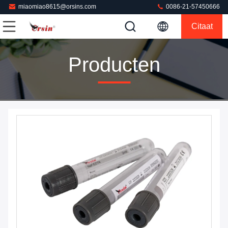
miaomiao8615@orsins.com
0086-21-57450666
Citaat
Producten