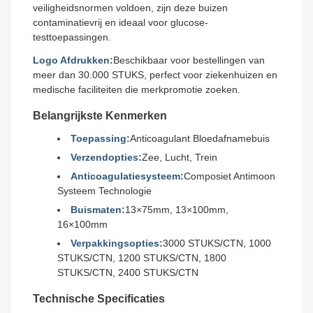
veiligheidsnormen voldoen, zijn deze buizen
contaminatievrij en ideaal voor glucose-
testtoepassingen.
Logo Afdrukken:
Beschikbaar voor bestellingen van
meer dan 30.000 STUKS, perfect voor ziekenhuizen en
medische faciliteiten die merkpromotie zoeken.
Belangrijkste Kenmerken
Toepassing:
Anticoagulant Bloedafnamebuis
Verzendopties:
Zee, Lucht, Trein
Anticoagulatiesysteem:
Composiet Antimoon
Systeem Technologie
Buismaten:
13×75mm, 13×100mm,
16×100mm
Verpakkingsopties:
3000 STUKS/CTN, 1000
STUKS/CTN, 1200 STUKS/CTN, 1800
STUKS/CTN, 2400 STUKS/CTN
Technische Specificaties