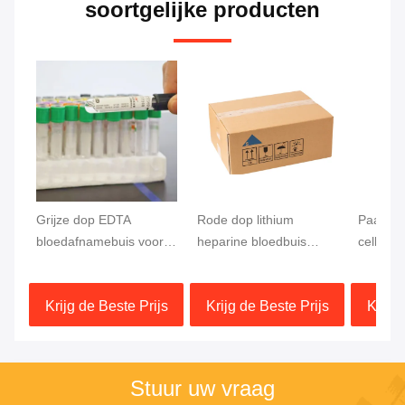
soortgelijke producten
Grijze dop EDTA
Rode dop lithium
Paarse 
bloedafnamebuis voor
heparine bloedbuis
celbesc
glucosemeting
testen snelle scheiding
bloedbu
13x75mm bloedmonster
stolsel activator gel
bloedtes
Krijg de Beste Prijs
Krijg de Beste Prijs
Krijg 
separator
Stuur uw vraag