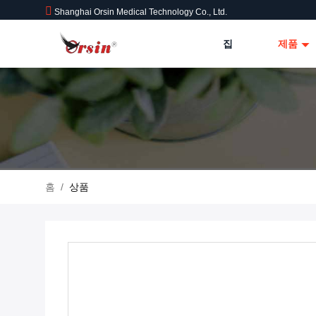
Shanghai Orsin Medical Technology Co., Ltd.
집
제품
홈
/
상품