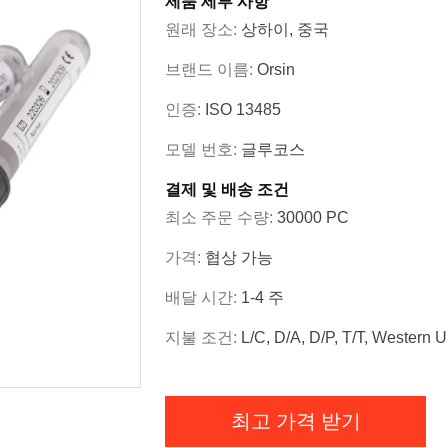
제품 세부 사항
원래 장소:
상하이, 중국
브랜드 이름:
Orsin
인증:
ISO 13485
모델 번호:
글루코스
결제 및 배송 조건
최소 주문 수량:
30000 PC
가격:
협상 가능
배달 시간:
1-4 주
지불 조건:
L/C, D/A, D/P, T/T, Western 
최고 가격 받기