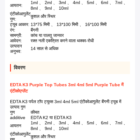
1ml 、 2ml 、 3ml 、 4ml 、 5ml 、 6ml 、 7ml 、
आयतन:
8ml 、 9ml 、 10ml
एंटीकोआगुलेंट
कुशल और स्थिर
गुण:
ट्यूब आकार:
13*75 मिमी 、 13*100 मिमी 、 16*100 मिमी
रंग:
बैंगनी
सामग्री:
कांच या पालतू जानवर
आवेदन:
रक्त नली एकत्रित करने वाला थक्का-रोधी
उत्पादन
14 साल से अधिक
अनुभव:
विवरण
EDTA K3 Purple Top Tubes 3ml 4ml 5ml Purple Tube में
एंटीकोएग्लेंट
EDTA K3 पर्पल टॉप ट्यूब्स 3ml 4ml 5ml एंटीकोआगुलेंट बैंगनी ट्यूब में
उत्पाद गुण
गुण
कीमत
additive
EDTA K2 या EDTA K3
1ml 、 2ml 、 3ml 、 4ml 、 5ml 、 6ml 、 7ml 、
आयतन
8ml 、 9ml 、 10ml
एंटीकोआगुलेंट
कुशल और स्थिर
गुण