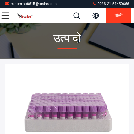
miaomiao8615@orsins.com
0086-21-57450666
बोली
उत्पादों