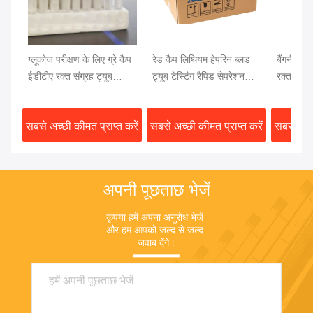
ग्लूकोज परीक्षण के लिए ग्रे कैप
रेड कैप लिथियम हेपरिन ब्लड
बैंगनी कैप 
ईडीटीए रक्त संग्रह ट्यूब
ट्यूब टेस्टिंग रैपिड सेपरेशन
रक्त परीक
13x75 मिमी रक्त नमूना
क्लॉट एक्टिवेटर जेल सेपरेटर
रक्त परीक्ष
सबसे अच्छी कीमत प्राप्त करें
सबसे अच्छी कीमत प्राप्त करें
सबसे अच्छ
अपनी पूछताछ भेजें
कृपया हमें अपना अनुरोध भेजें 
और हम आपको जल्द से जल्द 
जवाब देंगे।