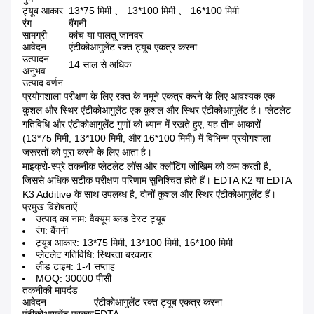
ट्यूब आकार
13*75 मिमी 、 13*100 मिमी 、 16*100 मिमी
रंग
बैंगनी
सामग्री
कांच या पालतू जानवर
आवेदन
एंटीकोआगुलेंट रक्त ट्यूब एकत्र करना
उत्पादन
14 साल से अधिक
अनुभव
उत्पाद वर्णन
प्रयोगशाला परीक्षण के लिए रक्त के नमूने एकत्र करने के लिए आवश्यक एक
कुशल और स्थिर एंटीकोआगुलेंट एक कुशल और स्थिर एंटीकोआगुलेंट है। प्लेटलेट
गतिविधि और एंटीकोआगुलेंट गुणों को ध्यान में रखते हुए, यह तीन आकारों
(13*75 मिमी, 13*100 मिमी, और 16*100 मिमी) में विभिन्न प्रयोगशाला
जरूरतों को पूरा करने के लिए आता है।
माइक्रो-स्प्रे तकनीक प्लेटलेट लॉस और क्लॉटिंग जोखिम को कम करती है,
जिससे अधिक सटीक परीक्षण परिणाम सुनिश्चित होते हैं। EDTA K2 या EDTA
K3 Additive के साथ उपलब्ध है, दोनों कुशल और स्थिर एंटीकोआगुलेंट हैं।
प्रमुख विशेषताऐं
उत्पाद का नाम: वैक्यूम ब्लड टेस्ट ट्यूब
रंग: बैंगनी
ट्यूब आकार: 13*75 मिमी, 13*100 मिमी, 16*100 मिमी
प्लेटलेट गतिविधि: स्थिरता बरकरार
लीड टाइम: 1-4 सप्ताह
MOQ: 30000 पीसी
तकनीकी मापदंड
आवेदन
एंटीकोआगुलेंट रक्त ट्यूब एकत्र करना