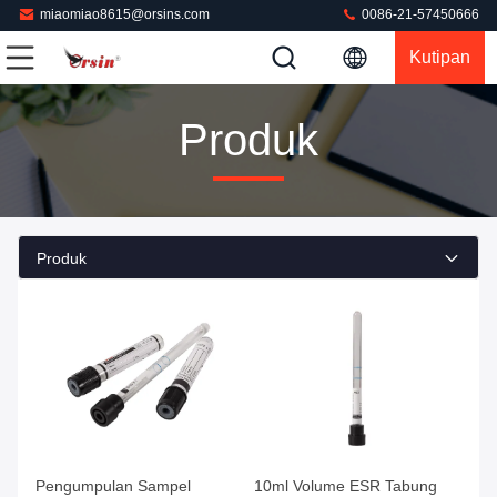
miaomiao8615@orsins.com
0086-21-57450666
Kutipan
Produk
Produk
Dapatkan Harga Terbaik
Dapatkan Harga Terbaik
Pengumpulan Sampel
10ml Volume ESR Tabung