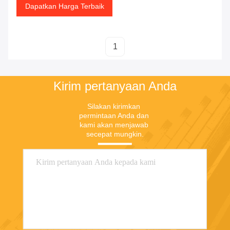
Dapatkan Harga Terbaik
1
Kirim pertanyaan Anda
Silakan kirimkan 
permintaan Anda dan 
kami akan menjawab 
secepat mungkin.