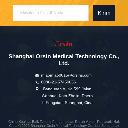
Kirim
Shanghai Orsin Medical Technology Co.,
Ltd.
miaomiao8615@orsins.com
0086-21-57450666
Bangunan A, No.599 Jalan
Wanhua, Kota Zhelin, Daera
h Fengxian, Shanghai, Cina
China Kualitas Baik Tabung Pengumpulan Darah Vakum Pemasok. Hak
Cipta © 2025 Shanghai Orsin Medical Technology Co., Ltd. Semua hak