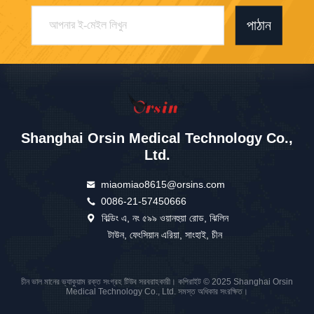
পাঠান
Shanghai Orsin Medical Technology Co.,
Ltd.
miaomiao8615@orsins.com
0086-21-57450666
বিল্ডিং এ, নং ৫৯৯ ওয়ানহুয়া রোড, ঝিলিন
টাউন, ফেংসিয়ান এরিয়া, সাংহাই, চীন
চীন ভাল মানের ভ্যাকুয়াম রক্ত সংগ্রহ টিউব সরবরাহকারী। কপিরাইট © 2025 Shanghai Orsin
Medical Technology Co., Ltd. সমস্ত অধিকার সংরক্ষিত।