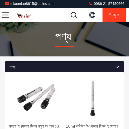
miaomiao8615@orsins.com
0086-21-57450666
উদ্ধৃতি
পণ্য
পণ্য
সেরা দাম পান
সেরা দাম পান
কালো ইএসআর টিউব নমুনা সংগ্রহ ১:৪
10ml ভলিউম ইএসআর টিউব ইএসআর