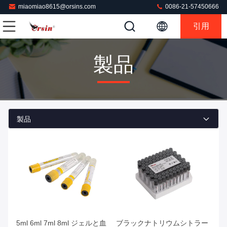
miaomiao8615@orsins.com
0086-21-57450666
引用
製品
製品
最高の価格を入手
最高の価格を入手
5ml 6ml 7ml 8ml ジェルと血
ブラックナトリウムシトラー