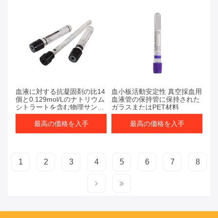
最高の価格を入手
最高の価格を入手
血液に対する抗凝固剤の比14
血小板活動安定性 真空採血用
個と0.129mol/Lのナトリウム
血液管の保持管に保持された
シトラートを含む物理サンプ
ガラスまたはPET材料
ル
最高の価格を入手
最高の価格を入手
1
2
3
4
5
6
7
8