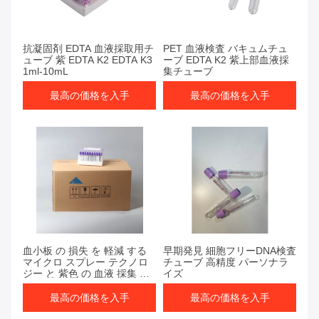
最高の価格を入手
最高の価格を入手
抗凝固剤 EDTA 血液採取用チ
PET 血液検査 バキュムチュ
ューブ 紫 EDTA K2 EDTA K3
ーブ EDTA K2 紫上部血液採
1ml-10mL
集チューブ
最高の価格を入手
最高の価格を入手
最高の価格を入手
最高の価格を入手
血小板 の 損失 を 軽減 する
早期発見 細胞フリーDNA検査
マイクロ スプレー テクノロ
チューブ 高精度 パーソナラ
ジー と 紫色 の 血液 採集 管
イズ
の 単一 管
最高の価格を入手
最高の価格を入手