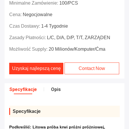
Minimalne Zamówienie:
100/PCS
Cena:
Negocjowalne
Czas Dostawy:
1-4 Tygodnie
Zasady Płatności:
L/C, D/A, D/P, T/T, ZARZĄDEN
Możliwość Supply:
20 Milionów/komputer/ćma
Uzyskaj najlepszą cenę
Contact Now
Specyfikacje
Opis
Specyfikacje
Podkreślić:
Litowa próba krwi próżni próżniowej
,