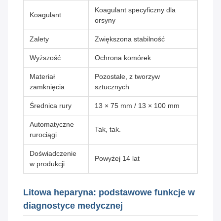
Koagulant specyficzny dla
Koagulant
orsyny
Zalety
Zwiększona stabilność
Wyższość
Ochrona komórek
Materiał
Pozostałe, z tworzyw
zamknięcia
sztucznych
Średnica rury
13 × 75 mm / 13 × 100 mm
Automatyczne
Tak, tak.
rurociągi
Doświadczenie
Powyżej 14 lat
w produkcji
Litowa heparyna: podstawowe funkcje w
diagnostyce medycznej