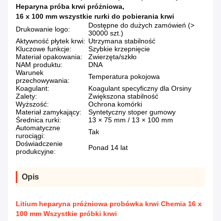
Heparyna próba krwi próżniowa
,
16 x 100 mm wszystkie rurki do pobierania krwi
Dostępne do dużych zamówień (>
Drukowanie logo:
30000 szt.)
Aktywność płytek krwi:
Utrzymana stabilność
Kluczowe funkcje:
Szybkie krzepnięcie
Materiał opakowania:
Zwierzęta/szkło
NAM produktu:
DNA
Warunek
Temperatura pokojowa
przechowywania:
Koagulant:
Koagulant specyficzny dla Orsiny
Zalety:
Zwiększona stabilność
Wyższość:
Ochrona komórki
Materiał zamykający:
Syntetyczny stoper gumowy
Średnica rurki:
13 × 75 mm / 13 × 100 mm
Automatyczne
Tak
rurociągi:
Doświadczenie
Ponad 14 lat
produkcyjne:
Opis
Litium heparyna próżniowa probówka krwi Chemia 16 x
100 mm Wszystkie próbki krwi