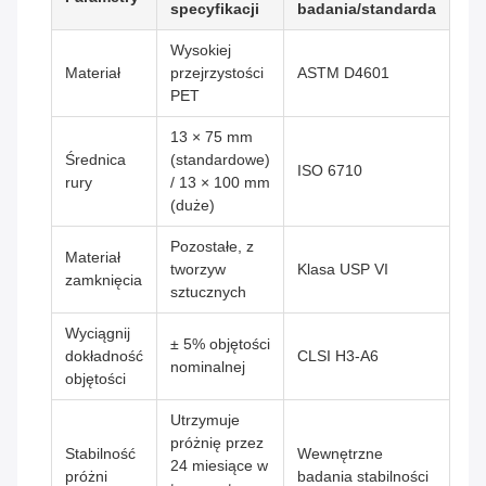
specyfikacji
badania/standarda
Wysokiej
Materiał
przejrzystości
ASTM D4601
PET
13 × 75 mm
Średnica
(standardowe)
ISO 6710
rury
/ 13 × 100 mm
(duże)
Pozostałe, z
Materiał
tworzyw
Klasa USP VI
zamknięcia
sztucznych
Wyciągnij
± 5% objętości
dokładność
CLSI H3-A6
nominalnej
objętości
Utrzymuje
próżnię przez
Stabilność
Wewnętrzne
24 miesiące w
próżni
badania stabilności