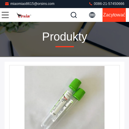
miaomiao8615@orsins.com
0086-21-57450666
Zacytować
Produkty