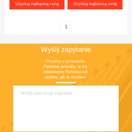
dodatków, aktywator
Uzyskaj najlepszą cenę
Uzyskaj najlepszą cenę
krzepnięcia
1
Wyślij zapytanie
Prosimy o przesłanie 
Państwa wniosku, a my 
odpowiemy Państwu tak 
szybko, jak to możliwe.