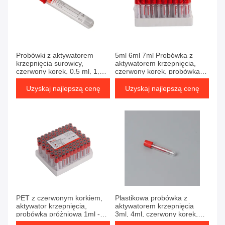
Uzyskaj najlepszą cenę
Uzyskaj najlepszą cenę
Probówki z aktywatorem
5ml 6ml 7ml Probówka z
krzepnięcia surowicy,
aktywatorem krzepnięcia,
czerwony korek, 0,5 ml, 1,6
czerwony korek, probówka
ml, probówki Vacutainer z
do pobierania krwi
EDTA
Uzyskaj najlepszą cenę
Uzyskaj najlepszą cenę
Uzyskaj najlepszą cenę
Uzyskaj najlepszą cenę
PET z czerwonym korkiem,
Plastikowa probówka z
aktywator krzepnięcia,
aktywatorem krzepnięcia
probówka próżniowa 1ml -
3ml, 4ml, czerwony korek,
10ml, probówka bez
Vacutainer, 1ml - 10ml