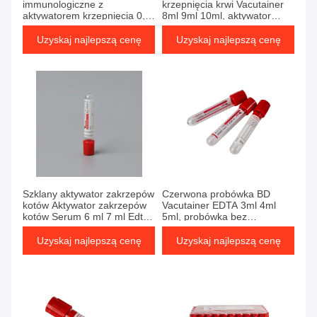
immunologiczne z
krzepnięcia krwi Vacutainer
aktywatorem krzepnięcia 0,5
8ml 9ml 10ml, aktywator
ml, 1 ml, 1,6 ml, 2 ml, serum
krzepnięcia krwi Vacutainer
z aktywatorem krzepnięcia
Uzyskaj najlepszą cenę
Uzyskaj najlepszą cenę
Uzyskaj najlepszą cenę
Uzyskaj najlepszą cenę
Szklany aktywator zakrzepów
Czerwona probówka BD
kotów Aktywator zakrzepów
Vacutainer EDTA 3ml 4ml
kotów Serum 6 ml 7 ml Edta
5ml, probówka bez
Vacutainer Tubes
dodatków, aktywator
krzepnięcia
Uzyskaj najlepszą cenę
Uzyskaj najlepszą cenę