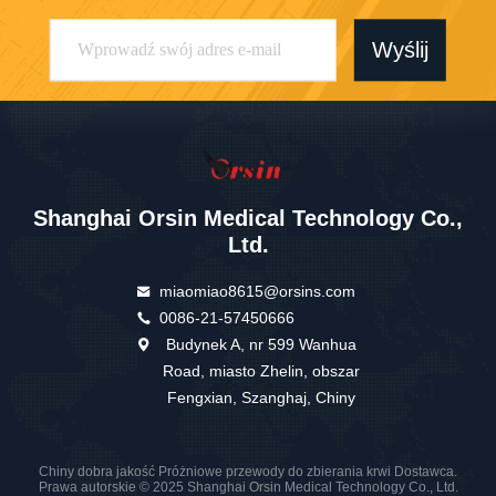
Wyślij
Shanghai Orsin Medical Technology Co.,
Ltd.
miaomiao8615@orsins.com
0086-21-57450666
Budynek A, nr 599 Wanhua
Road, miasto Zhelin, obszar
Fengxian, Szanghaj, Chiny
Chiny dobra jakość Próżniowe przewody do zbierania krwi Dostawca.
Prawa autorskie © 2025 Shanghai Orsin Medical Technology Co., Ltd.