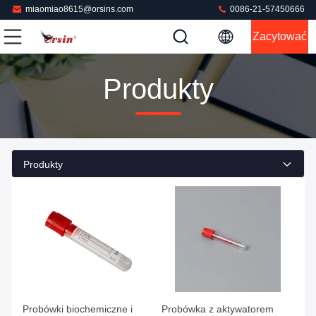
miaomiao8615@orsins.com
0086-21-57450666
Zacytować
Produkty
Produkty
Uzyskaj najlepszą cenę
Uzyskaj najlepszą cenę
Probówki biochemiczne i
Probówka z aktywatorem