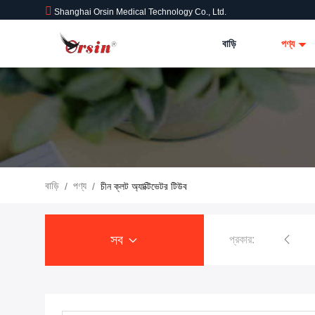
Shanghai Orsin Medical Technology Co., Ltd.
বাড়ি
পণ্য
বাড়ি
পণ্য
/
/
চীন ক্লট অ্যাক্টিভেটর টিউব
সব
প্রকার: