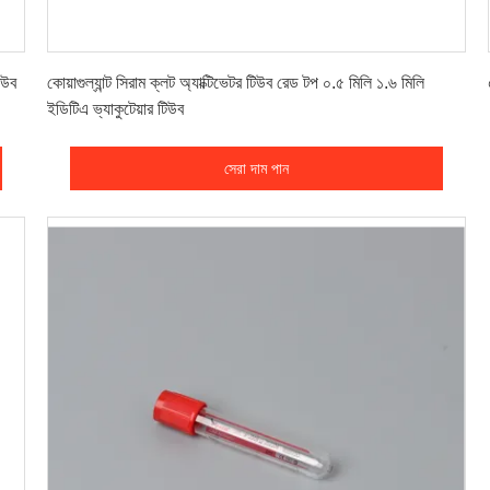
সেরা দাম পান
িউব
কোয়াগুল্যান্ট সিরাম ক্লট অ্যাক্টিভেটর টিউব রেড টপ ০.৫ মিলি ১.৬ মিলি
ইডিটিএ ভ্যাকুটেয়ার টিউব
সেরা দাম পান