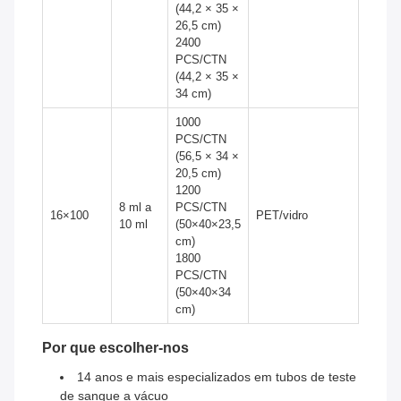
(44,2 × 35 ×
26,5 cm)
2400
PCS/CTN
(44,2 × 35 ×
34 cm)
1000
PCS/CTN
(56,5 × 34 ×
20,5 cm)
1200
8 ml a
PCS/CTN
16×100
PET/vidro
10 ml
(50×40×23,5
cm)
1800
PCS/CTN
(50×40×34
cm)
Por que escolher-nos
14 anos e mais especializados em tubos de teste
de sangue a vácuo