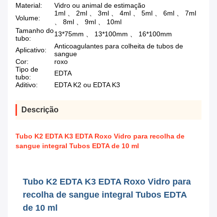
Material:
Vidro ou animal de estimação
1ml 、 2ml 、 3ml 、 4ml 、 5ml 、 6ml 、 7ml
Volume:
、 8ml 、 9ml 、 10ml
Tamanho do
13*75mm 、 13*100mm 、 16*100mm
tubo:
Anticoagulantes para colheita de tubos de
Aplicativo:
sangue
Cor:
roxo
Tipo de
EDTA
tubo:
Aditivo:
EDTA K2 ou EDTA K3
Descrição
Tubo K2 EDTA K3 EDTA Roxo Vidro para recolha de
sangue integral Tubos EDTA de 10 ml
Tubo K2 EDTA K3 EDTA Roxo Vidro para
recolha de sangue integral Tubos EDTA
de 10 ml