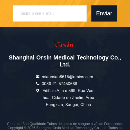
Enviar
Shanghai Orsin Medical Technology Co.,
Ltd.
miaomiao8615@orsins.com
0086-21-57450666
Edifício A, n.o 599, Rua Wan
hua, Cidade de Zhelin, Área
Fengxian, Xangai, China
China de Boa Qualidade Tubos de coleta de sangue a vácuo Fornecedor.
Copyright © 2025 Shanghai Orsin Medical Technology Co., Ltd. Todos os