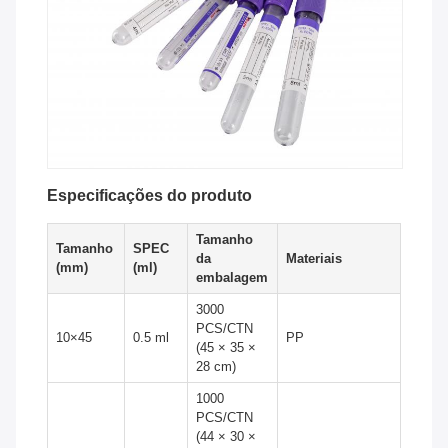
Especificações do produto
Tamanho
Tamanho
SPEC
da
Materiais
(mm)
(ml)
embalagem
3000
PCS/CTN
10×45
0.5 ml
PP
(45 × 35 ×
28 cm)
1000
PCS/CTN
(44 × 30 ×