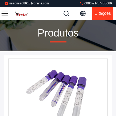
miaomiao8615@orsins.com
0086-21-57450666
Citações
Produtos