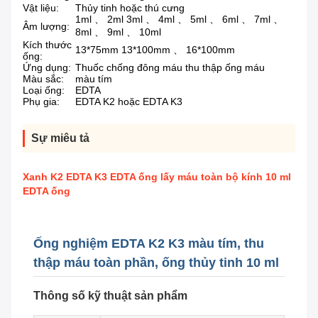
Vật liệu:
Thủy tinh hoặc thú cưng
1ml 、 2ml 3ml 、 4ml 、 5ml 、 6ml 、 7ml 、
Âm lượng:
8ml 、 9ml 、 10ml
Kích thước
13*75mm 13*100mm 、 16*100mm
ống:
Ứng dụng:
Thuốc chống đông máu thu thập ống máu
Màu sắc:
màu tím
Loại ống:
EDTA
Phụ gia:
EDTA K2 hoặc EDTA K3
Sự miêu tả
Xanh K2 EDTA K3 EDTA ống lấy máu toàn bộ kính 10 ml
EDTA ống
Ống nghiệm EDTA K2 K3 màu tím, thu
thập máu toàn phần, ống thủy tinh 10 ml
Thông số kỹ thuật sản phẩm