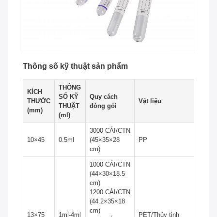
Thông số kỹ thuật sản phẩm
THÔNG
KÍCH
SỐ KỸ
Quy cách
THƯỚC
Vật liệu
THUẬT
đóng gói
(mm)
(ml)
3000 CÁI/CTN
10×45
0.5ml
(45×35×28
PP
cm)
1000 CÁI/CTN
(44×30×18.5
cm)
1200 CÁI/CTN
(44.2×35×18
cm)
13×75
1ml-4ml
PET/Thủy tinh