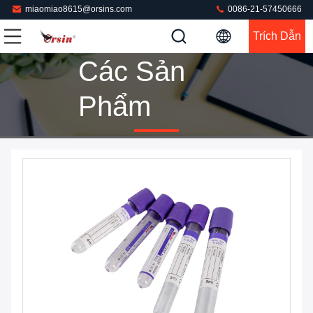
miaomiao8615@orsins.com
0086-21-57450666
Trích Dẫn
Các Sản
Phẩm