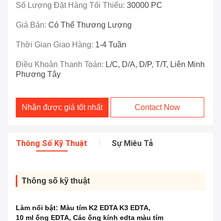
Số Lượng Đặt Hàng Tối Thiểu:
30000 PC
Giá Bán:
Có Thể Thương Lượng
Thời Gian Giao Hàng:
1-4 Tuần
Điều Khoản Thanh Toán:
L/C, D/A, D/P, T/T, Liên Minh
Phương Tây
Nhận được giá tốt nhất
Contact Now
Thông Số Kỹ Thuật
Sự Miêu Tả
Thông số kỹ thuật
Làm nổi bật:
Màu tím K2 EDTA K3 EDTA
,
10 ml ống EDTA
,
Các ống kính edta màu tím