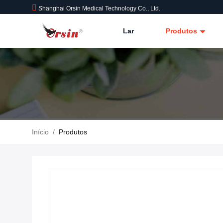
Shanghai Orsin Medical Technology Co., Ltd.
Lar
Produtos
Início
/
Produtos