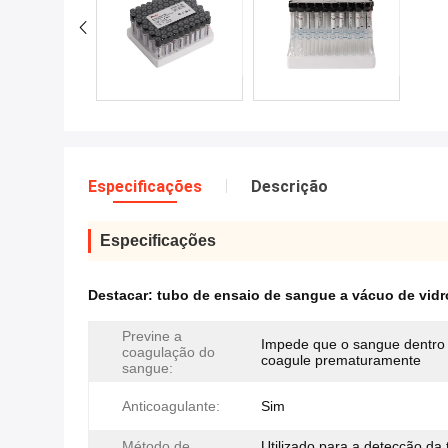
Especificações
Descrição
Especificações
Destacar:
tubo de ensaio de sangue a vácuo de vidr
Previne a
Impede que o sangue dentro
coagulação do
coagule prematuramente
sangue:
Anticoagulante:
Sim
Método de
Utilizado para a detecção da 