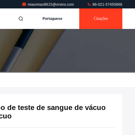
miaomiao8615@orsins.com
86-021-57450666
Citações
Portuguese
bo de teste de sangue de vácuo
ácuo