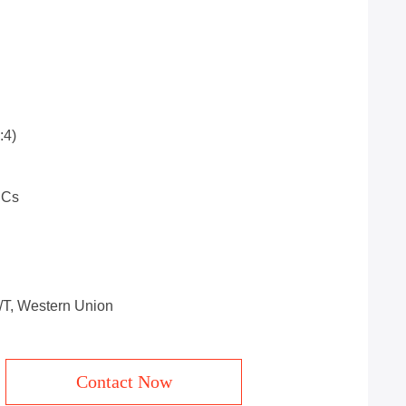
:4)
PCs
T/T, Western Union
Contact Now