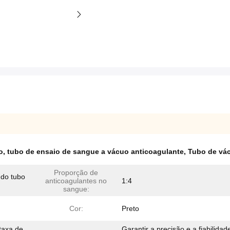
o
,
tubo de ensaio de sangue a vácuo anticoagulante
,
Tubo de vá
Proporção de
 do tubo
anticoagulantes no
1:4
sangue:
Cor:
Preto
taxa de
Garantir a precisão e a fiabilidad