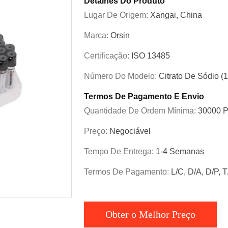
Detalhes Do Produto
Lugar De Origem:
Xangai, China
Marca:
Orsin
Certificação:
ISO 13485
Número Do Modelo:
Citrato De Sódio (1
Termos De Pagamento E Envio
Quantidade De Ordem Mínima:
30000 
Preço:
Negociável
Tempo De Entrega:
1-4 Semanas
Termos De Pagamento:
L/C, D/A, D/P, 
Obter o Melhor Preço