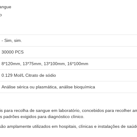
sangue
o
- Sim, sim.
30000 PCS
8*120mm, 13*75mm, 13*100mm, 16*100mm
0.129 Mol/L Citrato de sódio
Análise sérica ou plasmática, análise bioquímica
is para recolha de sangue em laboratório, concebidos para recolher a
padrões exigidos para diagnóstico clínico.
são amplamente utilizados em hospitais, clínicas e instalações de sa