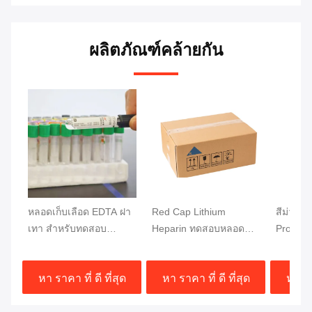
ผลิตภัณฑ์คล้ายกัน
หลอดเก็บเลือด EDTA ฝา
Red Cap Lithium
สีม่วง C
เทา สำหรับทดสอบ
Heparin ทดสอบหลอด
Protect
น้ำตาลกลูโคส ขนาด
เลือด การแยกเลือดออก
เลือด 
13x75 มม. ตัวอย่างเลือด
อย่างรวดเร็ว
การตรวจ
หา ราคา ที่ ดี ที่สุด
หา ราคา ที่ ดี ที่สุด
หา ราค