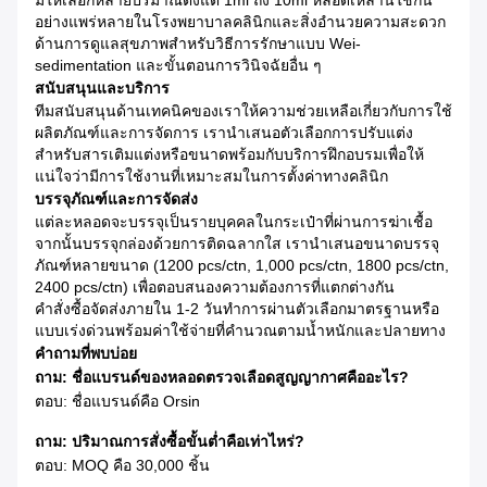
มีให้เลือกหลายปริมาณตั้งแต่ 1ml ถึง 10ml หลอดเหล่านี้ใช้กัน
อย่างแพร่หลายในโรงพยาบาลคลินิกและสิ่งอำนวยความสะดวก
ด้านการดูแลสุขภาพสำหรับวิธีการรักษาแบบ Wei-
sedimentation และขั้นตอนการวินิจฉัยอื่น ๆ
สนับสนุนและบริการ
ทีมสนับสนุนด้านเทคนิคของเราให้ความช่วยเหลือเกี่ยวกับการใช้
ผลิตภัณฑ์และการจัดการ เรานำเสนอตัวเลือกการปรับแต่ง
สำหรับสารเติมแต่งหรือขนาดพร้อมกับบริการฝึกอบรมเพื่อให้
แน่ใจว่ามีการใช้งานที่เหมาะสมในการตั้งค่าทางคลินิก
บรรจุภัณฑ์และการจัดส่ง
แต่ละหลอดจะบรรจุเป็นรายบุคคลในกระเป๋าที่ผ่านการฆ่าเชื้อ
จากนั้นบรรจุกล่องด้วยการติดฉลากใส เรานำเสนอขนาดบรรจุ
ภัณฑ์หลายขนาด (1200 pcs/ctn, 1,000 pcs/ctn, 1800 pcs/ctn,
2400 pcs/ctn) เพื่อตอบสนองความต้องการที่แตกต่างกัน
คำสั่งซื้อจัดส่งภายใน 1-2 วันทำการผ่านตัวเลือกมาตรฐานหรือ
แบบเร่งด่วนพร้อมค่าใช้จ่ายที่คำนวณตามน้ำหนักและปลายทาง
คำถามที่พบบ่อย
ถาม: ชื่อแบรนด์ของหลอดตรวจเลือดสูญญากาศคืออะไร?
ตอบ: ชื่อแบรนด์คือ Orsin
ถาม: ปริมาณการสั่งซื้อขั้นต่ำคือเท่าไหร่?
ตอบ: MOQ คือ 30,000 ชิ้น