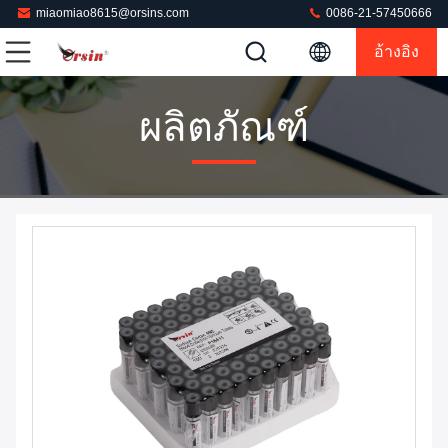
miaomiao8615@orsins.com
0086-21-57450666
อ้างอิง
ผลิตภัณฑ์