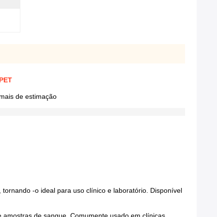
 PET
imais de estimação
rnando -o ideal para uso clínico e laboratório. Disponível
de amostras de sangue. Comumente usado em clínicas,