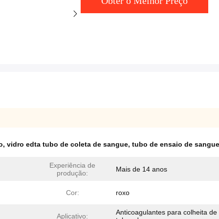
Obter o Melhor Preço
o
,
vidro edta tubo de coleta de sangue
,
tubo de ensaio de sangue
Experiência de
Mais de 14 anos
produção:
Cor:
roxo
Anticoagulantes para colheita de
Aplicativo: