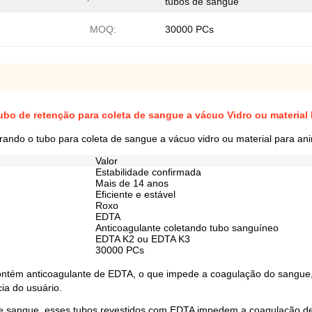
tubos de sangue
MOQ:
30000 PCs
tubo de retenção para coleta de sangue a vácuo Vidro ou material
rando o tubo para coleta de sangue a vácuo vidro ou material para an
Valor
Estabilidade confirmada
Mais de 14 anos
Eficiente e estável
Roxo
EDTA
Anticoagulante coletando tubo sanguíneo
EDTA K2 ou EDTA K3
30000 PCs
ntém anticoagulante de EDTA, o que impede a coagulação do sangue, to
ia do usuário.
 de sangue, esses tubos revestidos com EDTA impedem a coagulação 