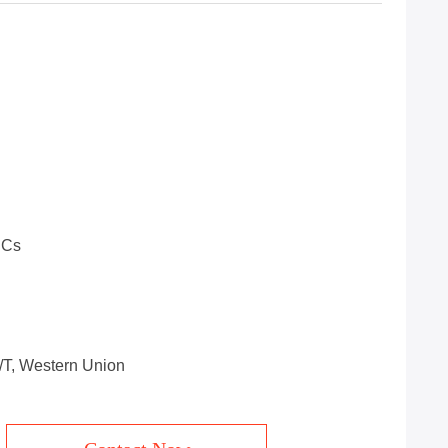
PCs
T/T, Western Union