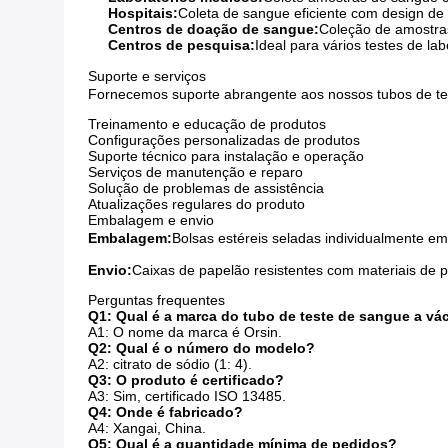
Hospitais:
Coleta de sangue eficiente com design de
Centros de doação de sangue:
Coleção de amostra
Centros de pesquisa:
Ideal para vários testes de la
Suporte e serviços
Fornecemos suporte abrangente aos nossos tubos de te
Treinamento e educação de produtos
Configurações personalizadas de produtos
Suporte técnico para instalação e operação
Serviços de manutenção e reparo
Solução de problemas de assistência
Atualizações regulares do produto
Embalagem e envio
Embalagem:
Bolsas estéreis seladas individualmente e
Envio:
Caixas de papelão resistentes com materiais de p
Perguntas frequentes
Q1: Qual é a marca do tubo de teste de sangue a v
A1: O nome da marca é Orsin.
Q2: Qual é o número do modelo?
A2: citrato de sódio (1: 4).
Q3: O produto é certificado?
A3: Sim, certificado ISO 13485.
Q4: Onde é fabricado?
A4: Xangai, China.
Q5: Qual é a quantidade mínima de pedidos?