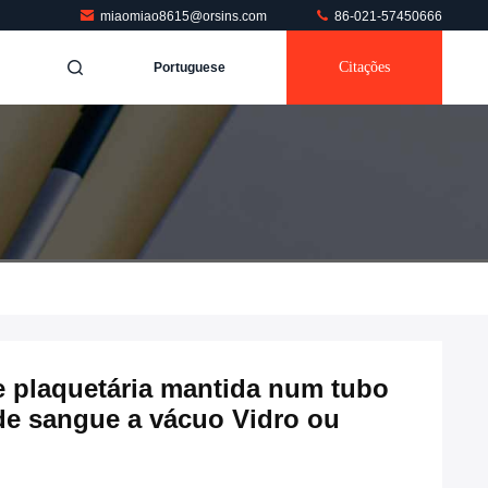
miaomiao8615@orsins.com
86-021-57450666
Citações
Portuguese
de plaquetária mantida num tubo
 de sangue a vácuo Vidro ou