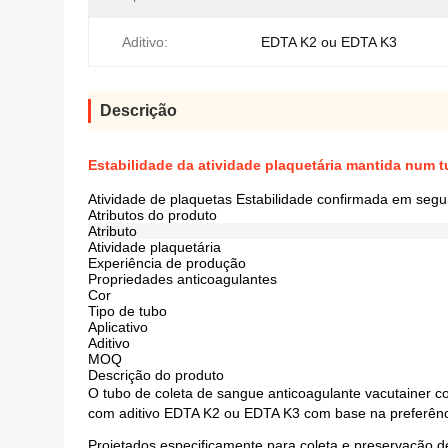
Aditivo:
EDTA K2 ou EDTA K3
Descrição
Estabilidade da atividade plaquetária mantida num 
Atividade de plaquetas Estabilidade confirmada em segu
Atributos do produto
Atributo
Atividade plaquetária
Experiência de produção
Propriedades anticoagulantes
Cor
Tipo de tubo
Aplicativo
Aditivo
MOQ
Descrição do produto
O tubo de coleta de sangue anticoagulante vacutainer co
com aditivo EDTA K2 ou EDTA K3 com base na preferênc
Projetados especificamente para coleta e preservação