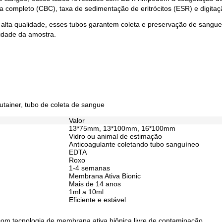
ma completo (CBC), taxa de sedimentação de eritrócitos (ESR) e digita
e alta qualidade, esses tubos garantem coleta e preservação de sangue
idade da amostra.
utainer, tubo de coleta de sangue
Valor
13*75mm, 13*100mm, 16*100mm
Vidro ou animal de estimação
Anticoagulante coletando tubo sanguíneo
EDTA
Roxo
1-4 semanas
Membrana Ativa Bionic
Mais de 14 anos
1ml a 10ml
Eficiente e estável
om tecnologia de membrana ativa biônica livre de contaminação