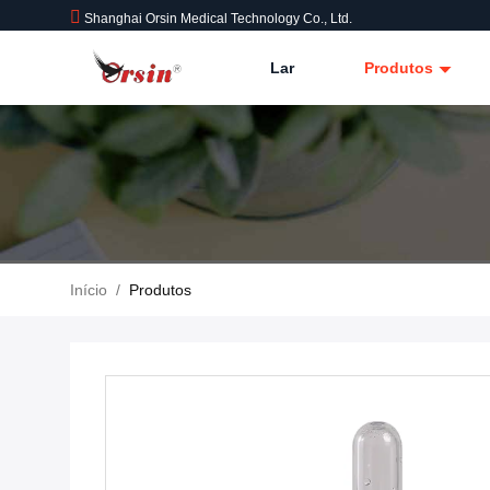
Shanghai Orsin Medical Technology Co., Ltd.
Lar
Produtos
Início
/
Produtos