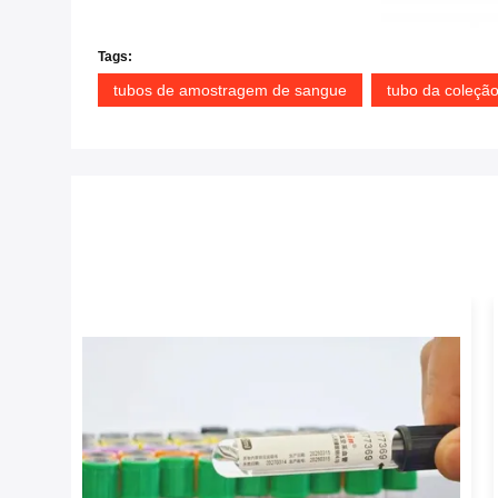
Tags:
tubos de amostragem de sangue
tubo da coleçã