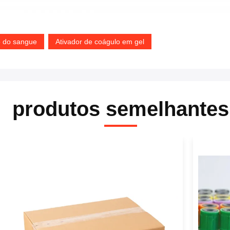
o do sangue
Ativador de coágulo em gel
produtos semelhantes