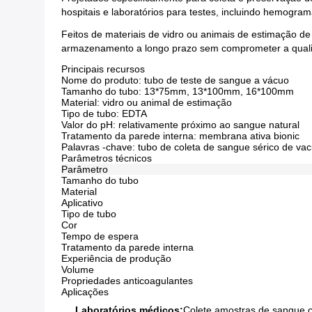
hospitais e laboratórios para testes, incluindo hemogra
Feitos de materiais de vidro ou animais de estimação d
armazenamento a longo prazo sem comprometer a qual
Principais recursos
Nome do produto: tubo de teste de sangue a vácuo
Tamanho do tubo: 13*75mm, 13*100mm, 16*100mm
Material: vidro ou animal de estimação
Tipo de tubo: EDTA
Valor do pH: relativamente próximo ao sangue natural
Tratamento da parede interna: membrana ativa bionic
Palavras -chave: tubo de coleta de sangue sérico de vac
Parâmetros técnicos
Parâmetro
Tamanho do tubo
Material
Aplicativo
Tipo de tubo
Cor
Tempo de espera
Tratamento da parede interna
Experiência de produção
Volume
Propriedades anticoagulantes
Aplicações
Laboratórios médicos:
Colete amostras de sangue c