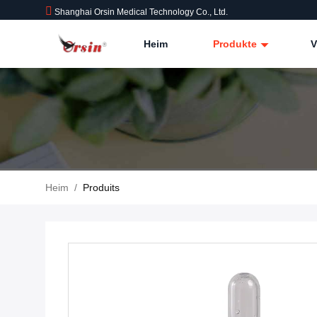
Shanghai Orsin Medical Technology Co., Ltd.
Heim
Produkte
V
Heim
/
Produits