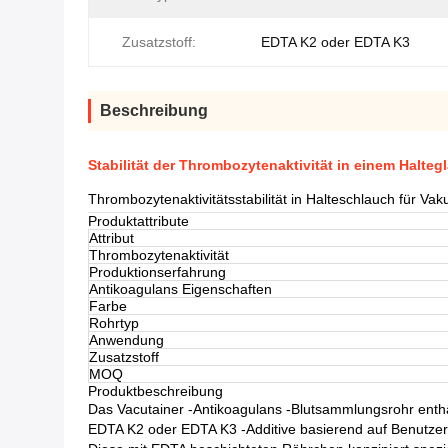
Zusatzstoff:
EDTA K2 oder EDTA K3
Beschreibung
Stabilität der Thrombozytenaktivität in einem Halte
Thrombozytenaktivitätsstabilität in Halteschlauch für V
Produktattribute
Attribut
Thrombozytenaktivität
Produktionserfahrung
Antikoagulans Eigenschaften
Farbe
Rohrtyp
Anwendung
Zusatzstoff
MOQ
Produktbeschreibung
Das Vacutainer -Antikoagulans -Blutsammlungsrohr enthäl
EDTA K2 oder EDTA K3 -Additive basierend auf Benutzer