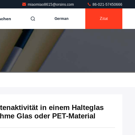
miaomiao8615@orsins.com
86-021-57450666
achen
Zitat
German
tenaktivität in einem Halteglas
hme Glas oder PET-Material