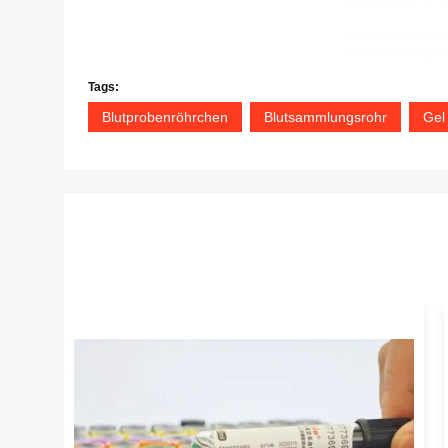
Tags:
Blutprobenröhrchen
Blutsammlungsrohr
Gel