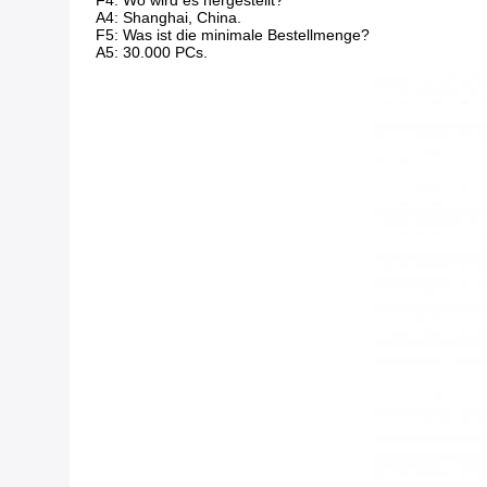
F4: Wo wird es hergestellt?
A4: Shanghai, China.
F5: Was ist die minimale Bestellmenge?
A5: 30.000 PCs.