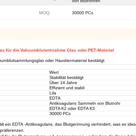
von Blutröhren
MOQ:
30000 PCs
glas für die Vakuumblutentnahme Glas oder PET-Material
akuumblutsammlungsglas oder Haustiermaterial bestätigt
Wert
Stabilität bestätigt
Über 14 Jahre
Effizient und stabil
Lila
EDTA
Antikoagulans Sammeln von Blutrohr
EDTA K2 oder EDTA K3
30000 PCs
t ein EDTA -Antikoagulans, das Blutgerinnung verhindert, was es ideal
präferenzen.