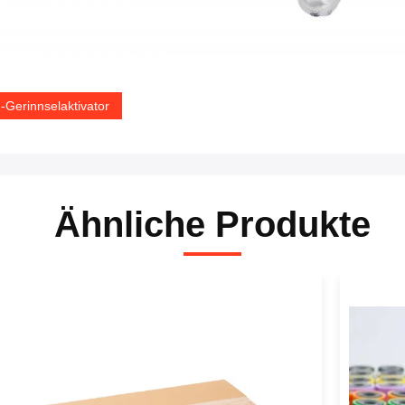
 -Gerinnselaktivator
Ähnliche Produkte