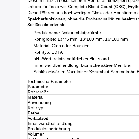
Diese mit EDTA beschichteten Röhrchen konzipiert spezie
Labors für Tests wie Complete Blood Count (CBC), Eryth
Diese Röhren aus hochwertigen Glas- oder Haustiermateri
Speicherfunktionen, ohne die Probenqualität zu beeinträ
Schlüsselmerkmale
Produktname: Vakuumblutprüfrohr
Rohrgröße: 13*75 mm, 13*100 mm, 16*100 mm
Material: Glas oder Haustier
Rohrtyp: EDTA
pH -Wert: relativ natürliches Blut stand
Innenwandbehandlung: Bionische aktive Membran
Schlüsselwörter: Vacutainer Serumblut Sammelrohr,
Technische Parameter
Parameter
Rohrgröße
Material
Anwendung
Rohrtyp
Farbe
Vorlaufzeit
Innenwandbehandlung
Produktionserfahrung
Volumen