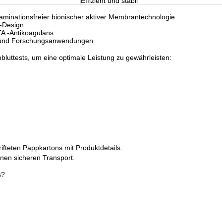
Effizient und stabil
aminationsfreier bionischer aktiver Membrantechnologie
 -Design
A -Antikoagulans
ts und Forschungsanwendungen
luttests, um eine optimale Leistung zu gewährleisten:
hrifteten Pappkartons mit Produktdetails.
inen sicheren Transport.
s?