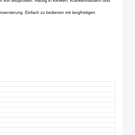
on von Blutproben. Häufig in Kliniken, Krankenhäusern und
servierung. Einfach zu bedienen mit langfristigen