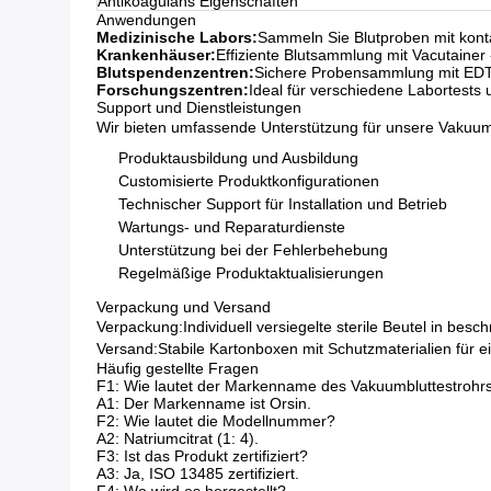
Antikoagulans Eigenschaften
Anwendungen
Medizinische Labors:
Sammeln Sie Blutproben mit kont
Krankenhäuser:
Effiziente Blutsammlung mit Vacutainer
Blutspendenzentren:
Sichere Probensammlung mit EDT
Forschungszentren:
Ideal für verschiedene Labortes
Support und Dienstleistungen
Wir bieten umfassende Unterstützung für unsere Vakuumb
Produktausbildung und Ausbildung
Customisierte Produktkonfigurationen
Technischer Support für Installation und Betrieb
Wartungs- und Reparaturdienste
Unterstützung bei der Fehlerbehebung
Regelmäßige Produktaktualisierungen
Verpackung und Versand
Verpackung:
Individuell versiegelte sterile Beutel in besc
Versand:
Stabile Kartonboxen mit Schutzmaterialien für e
Häufig gestellte Fragen
F1: Wie lautet der Markenname des Vakuumbluttestrohr
A1: Der Markenname ist Orsin.
F2: Wie lautet die Modellnummer?
A2: Natriumcitrat (1: 4).
F3: Ist das Produkt zertifiziert?
A3: Ja, ISO 13485 zertifiziert.