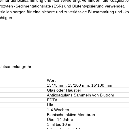
ll für die Blutsammlung und -konservierung, verhindern die Koagulati
rozyten -Sedimentationsrate (ESR) und Blutentypisierung verwendet.
alien sorgen für eine sichere und zuverlässige Blutsammlung und -kon
chtigen.
 Blutsammlungrohr
Wert
13*75 mm, 13*100 mm, 16*100 mm
Glas oder Haustier
Antikoagulans Sammeln von Blutrohr
EDTA
Lila
1-4 Wochen
Bionische aktive Membran
Über 14 Jahre
1 ml bis 10 ml