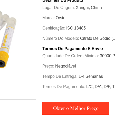
Detalhes Do Produto
Lugar De Origem:
Xangai, China
Marca:
Orsin
Certificação:
ISO 13485
Número Do Modelo:
Citrato De Sódio (1
Termos De Pagamento E Envio
Quantidade De Ordem Mínima:
30000 
Preço:
Negociável
Tempo De Entrega:
1-4 Semanas
Termos De Pagamento:
L/C, D/A, D/P, 
Obter o Melhor Preço