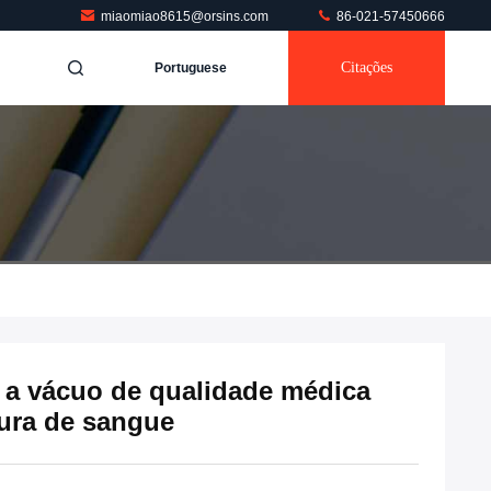
miaomiao8615@orsins.com
86-021-57450666
Citações
Portuguese
 a vácuo de qualidade médica
gura de sangue