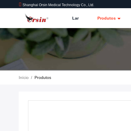
Shanghai Orsin Medical Technology Co., Ltd.
Lar
Produtos
Início
/
Produtos