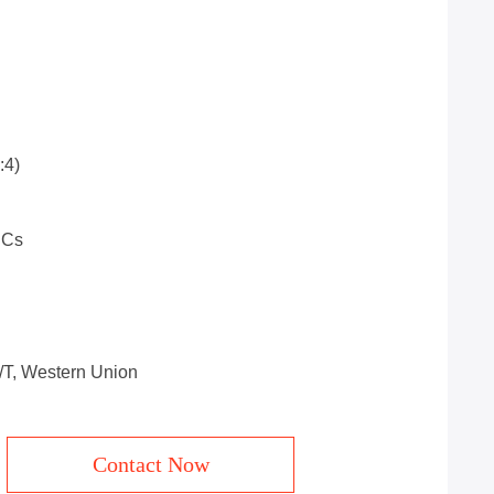
:4)
PCs
T/T, Western Union
Contact Now