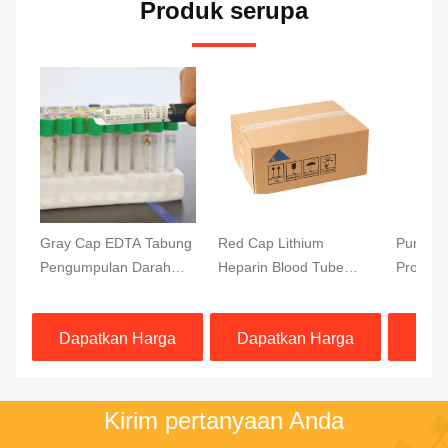
Produk serupa
Gray Cap EDTA Tabung
Red Cap Lithium
Purple 
Pengumpulan Darah
Heparin Blood Tube
Protect
Untuk Tes Glukosa
Testing Rapid
Blood T
13x75mm Sampel
Separation Clot
DNA Blo
Dapatkan Harga
Dapatkan Harga
Dap
Darah
Activator Gel Separator
Top
Terbaik
Terbaik
Kirim pertanyaan Anda