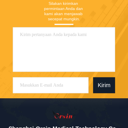
Silakan kirimkan 
permintaan Anda dan 
kami akan menjawab 
secepat mungkin.
Kirim