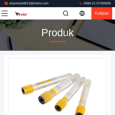
miaomiao8615@orsins.com
0086-21-57450666
Kutipan
Produk