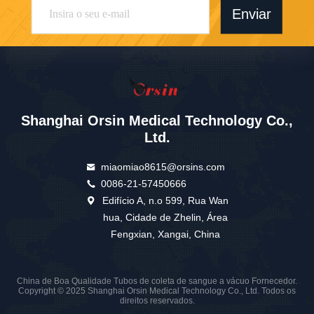
Enviar
Shanghai Orsin Medical Technology Co.,
Ltd.
miaomiao8615@orsins.com
0086-21-57450666
Edifício A, n.o 599, Rua Wan
hua, Cidade de Zhelin, Área
Fengxian, Xangai, China
China de Boa Qualidade Tubos de coleta de sangue a vácuo Fornecedor.
Copyright © 2025 Shanghai Orsin Medical Technology Co., Ltd. Todos os
direitos reservados.