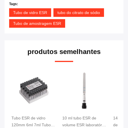
Tags:
Tubo de vidro ESR
tubo do citrato de sódio
Tubo de amostragem ESR
produtos semelhantes
Tubo ESR de vidro
10 ml tubo ESR de
14 Tubo
120mm 6ml 7ml Tubo
volume ESR laboratório
de Citra