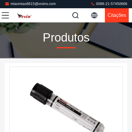
miaomiao8615@orsins.com
0086-21-57450666
Citações
Produtos