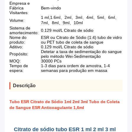
Empresa e
Fábrica
Bem-vindo
Visitantes:
1 ml,1.6ml、2ml、3ml、4ml、5ml、6ml、
Volume:
7ml、8ml、9ml、10ml
Sistema de
0.129 mol/L Citrato de sódio
amortecimento:
Nome do
ESR ou Citrato de Sódio (1:4) tubo de vidro
produto:
ou PET tubo de coleta de sangue
Aditivo:
0.129 mol/L Citrato de sódio
Detetar a taxa de sedimentação do sangue
Propósito:
pelo método Wei-Sedimentação
MOQ:
30000 PCs
Tempo de
1-3 dias para ordem de amostra, 1-4
espera:
semanas para produção em massa
Descrição
Tubo ESR Citrato de Sódio 1ml 2ml 3ml Tubo de Coleta
de Sangue ESR Anticoagulante 1,6ml
Citrato de sódio tubo ESR 1 ml 2 ml 3 ml