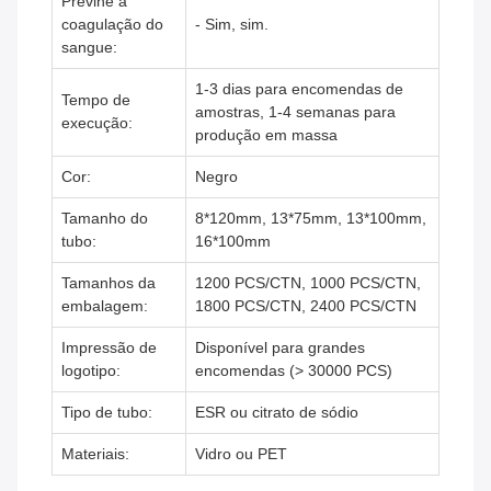
Previne a
coagulação do
- Sim, sim.
sangue:
1-3 dias para encomendas de
Tempo de
amostras, 1-4 semanas para
execução:
produção em massa
Cor:
Negro
Tamanho do
8*120mm, 13*75mm, 13*100mm,
tubo:
16*100mm
Tamanhos da
1200 PCS/CTN, 1000 PCS/CTN,
embalagem:
1800 PCS/CTN, 2400 PCS/CTN
Impressão de
Disponível para grandes
logotipo:
encomendas (> 30000 PCS)
Tipo de tubo:
ESR ou citrato de sódio
Materiais:
Vidro ou PET