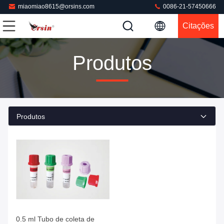
miaomiao8615@orsins.com
0086-21-57450666
Citações
Produtos
Produtos
Obter o Melhor Preço
0.5 ml Tubo de coleta de