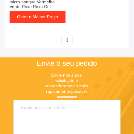
micro-sangue Vermelho
Verde Roxo Roxo Gel
Activador de coágulos Sem
aditivos
Obter o Melhor Preço
1
Envie o seu pedido
Envie-nos a sua 
solicitação e 
responderemos o mais 
rapidamente possível.