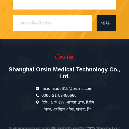
পাঠান
Shanghai Orsin Medical Technology Co.,
Ltd.
miaomiao8615@orsins.com
0086-21-57450666
বিল্ডিং এ, নং ৫৯৯ ওয়ানহুয়া রোড, ঝিলিন
টাউন, ফেংসিয়ান এরিয়া, সাংহাই, চীন
চীন ভাল মানের ভ্যাকুয়াম রক্ত সংগ্রহ টিউব সরবরাহকারী। কপিরাইট © 2025 Shanghai Orsin