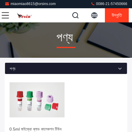
miaomiao8615@orsins.com
0086-21-57450666
উদ্ধৃতি
পণ্য
পণ্য
সেরা দাম পান
0.5ml মাইক্রো ব্লাড কালেকশন টিউব