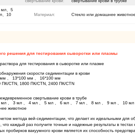
свертывание крови:
свертывание крови в трубке
4 мл、5
мл、10
Материал:
Стекло или домашнее животно
его решения для тестирования сыворотки или плазмы
раствора для тестирования в сыворотке или плазме
обнаружения скорости седиментации в крови
 мм 、 13*100 мм 、 16*100 мм
0 ПК/CTN, 1800 ПК/CTN, 2400 ПК/CTN
еждевременное свертывание крови в трубе
2 мл 、 3 мл 、 4 мл 、 5 мл 、 6 мл 、 7 мл 、 8 мл 、 9 мл 、 10 мл
нее животное
четом метода вей-седиментации, что делает их идеальными для о
 что каждый раз получите точные и надежные результаты в тестах 
х пробирков вакуумного крови является их способность предотвр