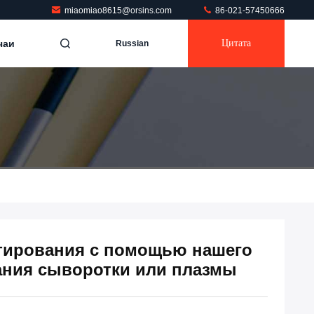
miaomiao8615@orsins.com
86-021-57450666
чаи
Цитата
Russian
стирования с помощью нашего
ания сыворотки или плазмы