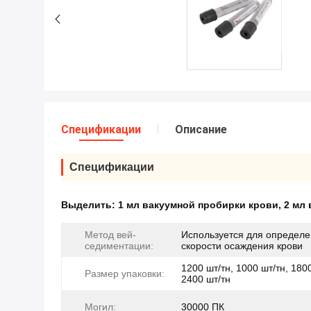
Спецификации
Описание
Спецификации
Выделить:
1 мл вакуумной пробирки крови
,
2 мл
Метод вей-
Используется для определ
седиментации:
скорости осаждения крови
1200 шт/тн, 1000 шт/тн, 1800
Размер упаковки:
2400 шт/тн
Могил:
30000 ПК