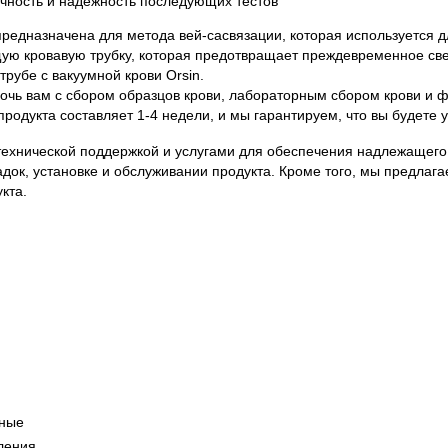
чность и надежность последующих тестов
предназначена для метода вей-сасвязации, которая используется д
ую кровавую трубку, которая предотвращает преждевременное свер
рубе с вакуумной крови Orsin.
очь вам с сбором образцов крови, лабораторным сбором крови и ф
продукта составляет 1-4 недели, и мы гарантируем, что вы будете
с технической поддержкой и услугами для обеспечения надлежащег
док, установке и обслуживании продукта. Кроме того, мы предлаг
кта.
сные
ления