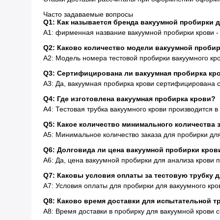
Часто задаваемые вопросы
Q1: Как называется бренда вакуумной пробирки 
A1: фирменная название вакуумной пробирки крови - э
Q2: Каково количество модели вакуумной пробир
A2: Модель номера тестовой пробирки вакуумного кров
Q3: Сертифицирована ли вакуумная пробирка кр
A3: Да, вакуумная пробирка крови сертифицирована с
Q4: Где изготовлена ​​вакуумная пробирка крови?
A4: Тестовая трубка вакуумного крови производится в
Q5: Какое количество минимального количества 
A5: Минимальное количество заказа для пробирки для
Q6: Долговида ли цена вакуумной пробирки кров
A6: Да, цена вакуумной пробирки для анализа крови
Q7: Каковы условия оплаты за тестовую трубку 
A7: Условия оплаты для пробирки для вакуумного крови 
Q8: Каково время доставки для испытательной т
A8: Время доставки в пробирку для вакуумной крови с