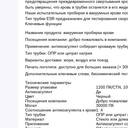
предотвращения преждевременного свертывания крови 
быть уверены, что кровь в трубке останется в его жи
Наши испытательные пробирки в вакуумных крови пост
Тип трубки ESR предназначен для тестирования скоро
Ключевые функции
Название продукта: вакуумная пробирка крови
Посещения компании: добро пожаловать в компанию
Применение: антикоагулянт собирает кровавую трубк
Тип трубки: ОПР или цитрат натрия
Варианты доставки: море, воздух или поезд
Печать логотипа: доступно для больших заказов (> 30
Дополнительные ключевые слова: биохимический тест,
Технические параметры
Размер упаковки
1200 ПК/CTN, 10
Антикоагулянт
Да
Цвет
Черный
Посещения компании
Добро пожалова
Могил
30000 ПК
Соотношение антикоагулянта к крови
1: 4
Тип трубки
ОПР или цитрат 
Материал
Стекло или дом
Приложение
Антикоагулянт с