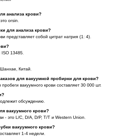
для анализа крови?
то orsin.
ки для анализа крови?
и представляет собой цитрат натрия (1: 4).
ови?
 ISO 13485.
 Шанхае, Китай.
заказов для вакуумной пробирки для крови?
 пробеги вакуумного крови составляет 30 000 шт.
и?
 подлежит обсуждению.
для вакуумного крови?
- это L/C, D/A, D/P, T/T и Western Union.
рубки вакуумного крови?
оставляет 1-4 недели.