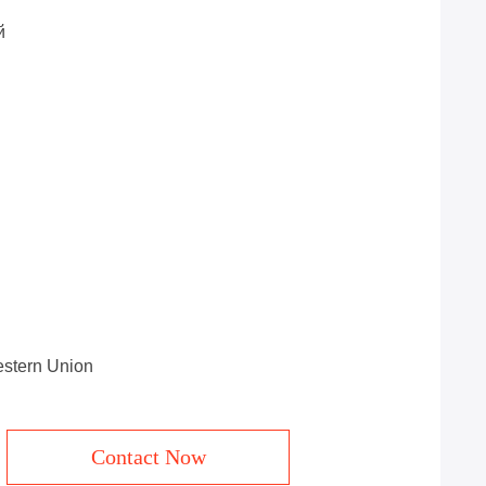
й
estern Union
Contact Now