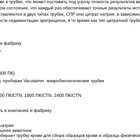
в трубке, что может поставить под угрозу точность результатов в
дком состоянии, что каждый раз обеспечивает точные результаты ис
авляются в двух типах трубки, СПР или цитрат натрия, в зависимо
сти седиментации эритроцитов, в то время как тип цитратной труб
 и фабрику
у
000 ПК)
 пробирки Vacutainer, микробиологические трубки
00 ПК/CTN, 1800 ПК/CTN, 2400 ПК/CTN
ть в компанию и фабрику
натрия
ашнее животное
обирает трубку крови для сбора образцов крови и образца физичес