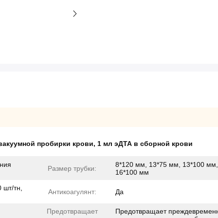
 вакуумной пробирки крови
,
1 мл эДТА в сборной крови
ения
8*120 мм, 13*75 мм, 13*100 мм,
Размер трубки:
16*100 мм
 шт/тн,
Антикоагулянт:
Да
Предотвращает
Предотвращает преждевремен