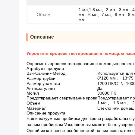
1 мл,1.6 мл、2 мл、3 мл、
Объем:
мл、6 мл、7 мл、8 мл、9 
мл
Описание
Упростите процесс тестирования с помощью наш
Опросметь ​​процесс тестирования с помощью нашего 
Атрибуты продукта
Вэй-Связник-Метод
Используется для 
8*120 мм 、 13*75
Размер трубки
Размер упаковки
1200 ПК/CTN, 100
Антикоагулянт
Да
Могил
30000 ПК
Предотвращает свертывание крови
Предотвращает пр
1 мл 、 1,6 мл 、 
Объем
Материал
Стекло или домаш
Описание продукта
Наши вакуумные пробирки для крови разработаны с у
нашим пробиркам Vacutainer вы можете быть уверены,
Одной из ключевых особенностей наших испытательны