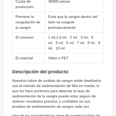
Cuota de
30000 piezas
producción
Previene la
Evita que la sangre dentro del
coagulación de
tubo se coagule
la sangre
prematuramente
El volumen
1 ml,1.6 ml、2 ml、3 ml、4
ml、5 ml、6 ml、7 ml、8 ml、9
ml、10 ml
El material
Vidrio o PET
Descripción del producto
Nuestros tubos de análisis de sangre están diseñados
con el método de sedimentación de Wei en mente, lo
que los hace perfectos para detectar la tasa de
sedimentación de la sangre.puede estar seguro de
obtener resultados precisos y confiables en sus
pruebas de sedimentación de sangre cada vez.
Una de las características clave de nuestros tubos de