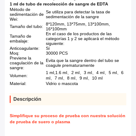
1 ml de tubo de recolección de sangre de EDTA
Método de
Se utiliza para detectar la tasa de
sedimentación de
sedimentación de la sangre
Wei:
8*120mm, 13*75mm, 13*100mm,
Tamaño del tubo:
16*100mm
En el caso de los productos de las
Tamaño de
categorías 1 y 2 se aplicará el método
embalaje:
siguiente:
Anticoagulante:
Sí
Moq:
30000 PCS
Previene la
Evita que la sangre dentro del tubo se
coagulación de la
coagule prematuramente
sangre:
1 ml,1.6 ml、2 ml、3 ml、4 ml、5 ml、6
Volumen:
ml、7 ml、8 ml、9 ml、10 ml
Material:
Vidrio o mascota
Descripción
Simplifique su proceso de prueba con nuestra solución
de prueba de suero o plasma