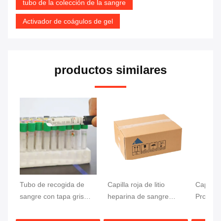
tubo de la colección de la sangre
Activador de coágulos de gel
productos similares
Tubo de recogida de
Capilla roja de litio
Capilla 
sangre con tapa gris
heparina de sangre
Protecci
EDTA para análisis de
tubo de prueba de
tubo de 
glucosa Muestra de
separación rápida
sangre 