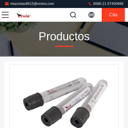
miaomiao8615@orsins.com
0086-21-57450666
Cita
Productos