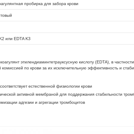
оагулянтная пробирка для забора крови
товый
K2 или EDTA K3
оагулянт этилендиаминтетрауксусную кислоту (EDTA), в частности
омиссией по крови за их исключительную эффективность и стаби
соответствует естественной физиологии крови
нической активной мембраной для поддержания стабильности тром
мизации адгезии и агрегации тромбоцитов