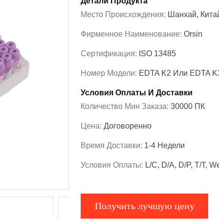
Детали Продукта
Место Происхождения:
Шанхай, Кита
Фирменное Наименование:
Orsin
Сертификация:
ISO 13485
Номер Модели:
EDTA K2 Или EDTA K
Условия Оплаты И Доставки
Количество Мин Заказа:
30000 ПК
Цена:
Договоренно
Время Доставки:
1-4 Недели
Условия Оплаты:
L/C, D/A, D/P, T/T, W
Получить лучшую цену