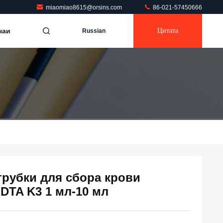
miaomiao8615@orsins.com
86-021-57450666
чаи
Цитата
Russian
рубки для сбора крови
DTA K3 1 мл-10 мл