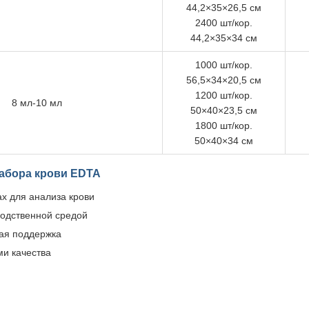
44,2×35×26,5 см
2400 шт/кор.
44,2×35×34 см
1000 шт/кор.
56,5×34×20,5 см
1200 шт/кор.
8 мл-10 мл
50×40×23,5 см
1800 шт/кор.
50×40×34 см
забора крови EDTA
х для анализа крови
водственной средой
кая поддержка
ми качества