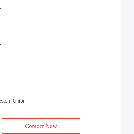
й
3
estern Union
Contact Now