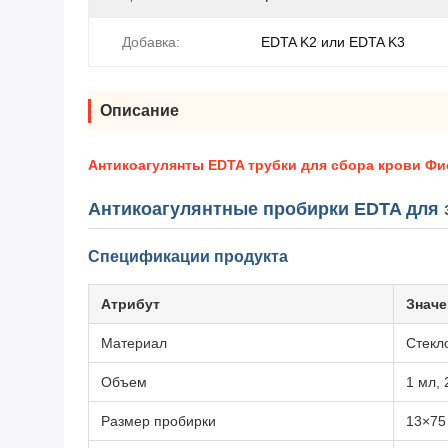
Добавка:
EDTA K2 или EDTA K3
Описание
Антикоагулянты EDTA трубки для сбора крови Фи
Антикоагулянтные пробирки EDTA для з
Спецификации продукта
Атрибут
Значе
Материал
Стекл
Объем
1 мл, 
Размер пробирки
13×75