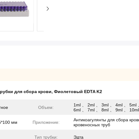
рубки для сбора крови
,
Фиолетовый EDTA K2
1ml 、 2ml 、 3ml 、 4ml 、 5ml
тное
Объем:
6ml 、 7ml 、 8ml 、 9ml 、 10ml
Антикоагулянты для сбора кров
6*100 мм
Приложение:
кровеносных труб
Тип трубки:
Эдта