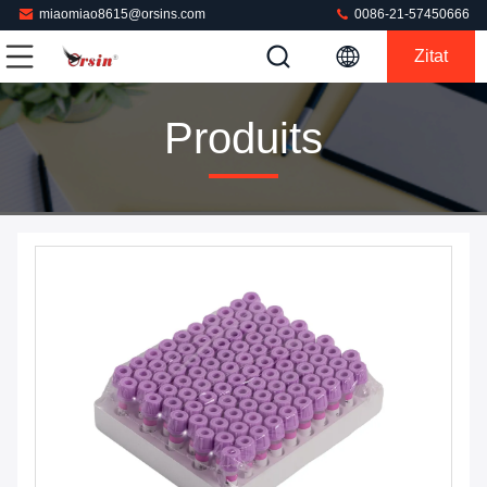
miaomiao8615@orsins.com
0086-21-57450666
Zitat
Produits