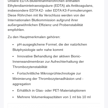
Unsere EDTA-Blutentnahmeröhrchen enthalten
Ethylendiamintetraessigsäure (EDTA) als Antikoagulans,
insbesondere EDTA K2- oder EDTA K3-Formulierungen.
Diese Röhrchen mit lila Verschluss werden von der
Internationalen Blutkommission aufgrund ihrer
außergewöhnlichen Effizienz und Probenstabilität
empfohlen.
Zu den Hauptmerkmalen gehören:
pH-ausgeglichene Formel, die der natürlichen
Blutphysiologie sehr nahe kommt
Innovative Behandlung der aktiven Bionic-
Innenwandmembran zur Aufrechterhaltung der
Thrombozytenstabilität
Fortschrittliche Mikrosprühtechnologie zur
Minimierung der Thrombozytenadhäsion und -
aggregation
Erhältlich in Glas- oder PET-Materialoptionen
Mehrere Volumenkapazitäten von 1 ml bis 10 ml