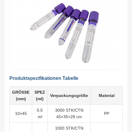
Produktspezifikationen Tabelle
GRÖSSE
SPEZ
Verpackungsgröße
Material
(mm)
(ml)
0,5
3000 STK/CTN
10×45
PP
ml
45×35×28 cm
1000 STK/CTN