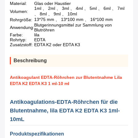
Material:
Glas oder Haustier
1ml 、 2ml 、 3ml 、 4ml 、 5ml 、 6ml 、 7ml
Volumen:
、 8ml 、 9ml 、 10ml
13*75 mm 、 13*100 mm 、 16*100 mm
Rohrgröße:
Blutgerinnungsmittel zur Sammlung von
Anwendung:
Blutröhren
Farbe:
lila
Rohrtyp:
EDTA
Zusatzstoff:
EDTA K2 oder EDTA K3
Beschreibung
Antikoagulant EDTA-Röhrchen zur Blutentnahme Lila
EDTA K2 EDTA K3 1 ml-10 ml
Antikoagulations-EDTA-Röhrchen für die
Blutentnahme, lila EDTA K2 EDTA K3 1ml-
10mL
Produktspezifikationen