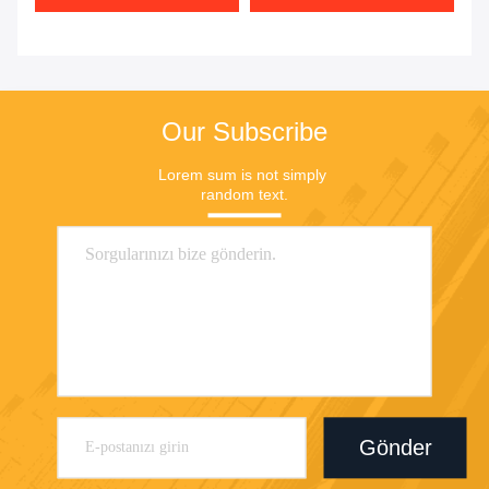
Our Subscribe
Lorem sum is not simply 
random text.
Gönder