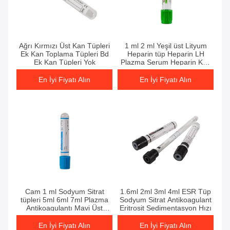
En İyi Fiyatı Alın
En İyi Fiyatı Alın
Ağrı Kırmızı Üst Kan Tüpleri
1 ml 2 ml Yeşil üst Lityum
Ek Kan Toplama Tüpleri Bd
Heparin tüp Heparin LH
Ek Kan Tüpleri Yok
Plazma Serum Heparin Kan
tüpü
En İyi Fiyatı Alın
En İyi Fiyatı Alın
En İyi Fiyatı Alın
En İyi Fiyatı Alın
Cam 1 ml Sodyum Sitrat
1.6ml 2ml 3ml 4ml ESR Tüp
tüpleri 5ml 6ml 7ml Plazma
Sodyum Sitrat Antikoagulant
Antikoagulantı Mavi Üst
Eritrosit Sedimentasyon Hızı
tüpler
En İyi Fiyatı Alın
En İyi Fiyatı Alın