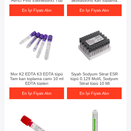
Ayrıcı Pıhtı Etkinleştirici Tüp
aktivasyonu kan toplama
tüpü
En İyi Fiyatı Alın
En İyi Fiyatı Alın
En İyi Fiyatı Alın
En İyi Fiyatı Alın
Mor K2 EDTA K3 EDTA tüpü
Siyah Sodyum Sitrat ESR
Tam kan toplama camı 10 ml
tüpü 0.129 Mol/L Sodyum
EDTA tüpleri
Sitrat tüpü 10 Ml
En İyi Fiyatı Alın
En İyi Fiyatı Alın