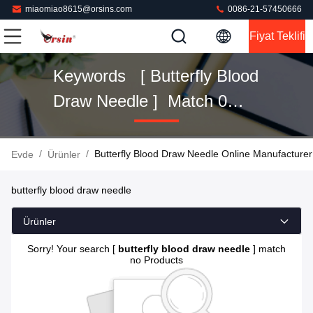
miaomiao8615@orsins.com
0086-21-57450666
Fiyat Teklifi
Keywords [ Butterfly Blood
Draw Needle ] Match 0
Ürünler
/
/
Butterfly Blood Draw Needle Online Manufacturer
Evde
Ürünler
butterfly blood draw needle
Ürünler
Sorry! Your search [
butterfly blood draw needle
] match
no Products