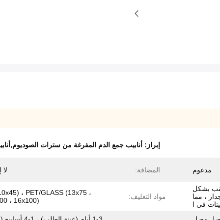
إبراز:
أنابيب جمع الدم المفرغة من سترات الصوديوم,أناب
مدعوم
المضافة:
لا 
جنب بشكل
10x45) ، PET/GLASS (13x75 ،
دار ، مما
مواد التغليف:
00 ، 16x100)
ينات في ا
 مصل مصل
1-3 أيام (عينة الطلب) ، 1-4