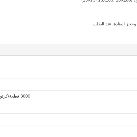
وحجز الفنادق عند الطلب
3000 قطعة/كرتون (10X45)، 1000 قطعة/كرتون (13X75، 13X100، 16X100)