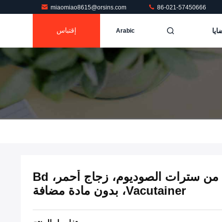
miaomiao8615@orsins.com
86-021-57450666
ايا
إقتباس
Arabic
أنابيب جمع الدم المفرغة من سترات الصوديوم، زجاج أحمر، Bd
Vacutainer، بدون مادة مضافة