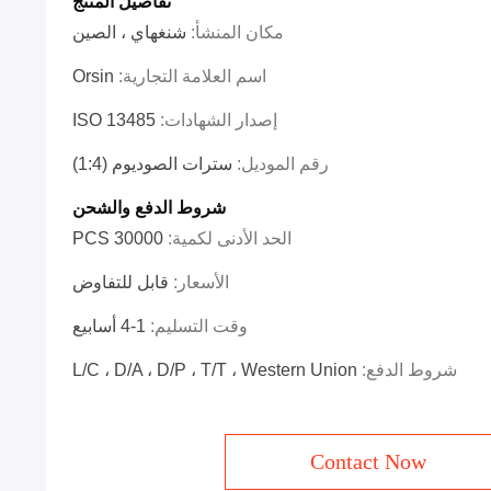
تفاصيل المنتج
مكان المنشأ:
شنغهاي ، الصين
اسم العلامة التجارية:
Orsin
إصدار الشهادات:
ISO 13485
رقم الموديل:
سترات الصوديوم (1:4)
شروط الدفع والشحن
الحد الأدنى لكمية:
30000 PCS
الأسعار:
قابل للتفاوض
وقت التسليم:
1-4 أسابيع
شروط الدفع:
L/C ، D/A ، D/P ، T/T ، Western Union
Contact Now