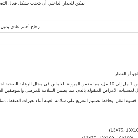
يمكن للجدار الداخلي أن يتجنب بشكل فعال التصاق 
زجاج أحمر عادي بدون مادة مضافة، بلاستي
تأتي أنابيب اختبار الدم المفرغة لدينا بأحجام مختلفة، تتراوح من 1 مل إلى 10 مل، مما يضمن المرونة 
 لمسببات الأمراض المنقولة بالدم، مما يضمن السلامة للمرضى والموظفين الط
 قسوة النقل. يحافظ تصميم التفريغ على سلامة العينة أثناء تغيرات الضغط، مما 