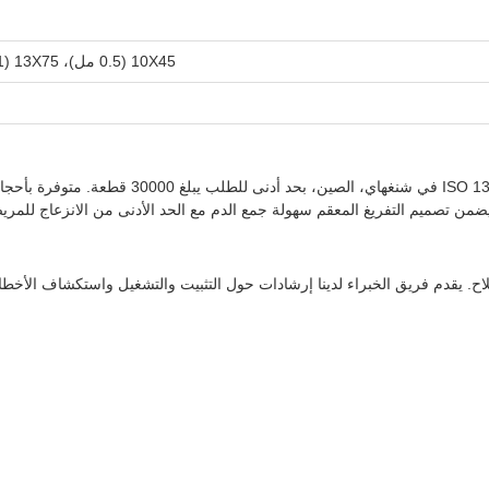
10X45 (0.5 مل)، 13X75 (1 مل-4 مل)، 13X100 (5 مل-7 مل)، 16X100 (8 مل-10 مل)
. يضمن تصميم التفريغ المعقم سهولة جمع الدم مع الحد الأدنى من الانزعاج للمري
. يقدم فريق الخبراء لدينا إرشادات حول التثبيت والتشغيل واستكشاف الأخطاء و