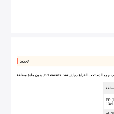
تحديد
يب جمع الدم تحت الفراغ,زجاج
,
bd vacutainer
,
بدون مادة مضافة
إضافة
PP (
13x1
 أسابيع (الإنتاج