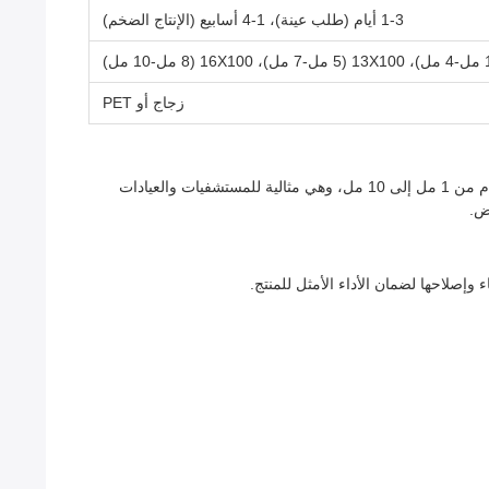
1-3 أيام (طلب عينة)، 1-4 أسابيع (الإنتاج الضخم)
زجاج أو PET
يتم تصنيع أنابيب جمع الدم المفرغة المعتمدة وفقًا لمعيار ISO 13485 في شنغهاي، الصين، بحد أدنى للطلب يبلغ 30000 قطعة. متوفرة بأحجام من 1 مل إلى 10 مل، وهي مثالية للمستشفيات والعيادات
ض.
إصلاحها لضمان الأداء الأمثل للمنتج.