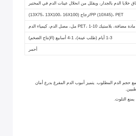
خلايا الدم بالجدار، ويقلل من انحلال عينات الدم في المختبر
PP (10X45)، PET/زجاج (13X75، 13X100، 16X100)
ك PET، 1-10 مل، مصل الدم، كيمياء الدم
1-3 أيام (طلب عينة)، 1-4 أسابيع (الإنتاج الضخم)
أحمر
للعاملين في مجال الرعاية الصحية لجمع حجم الدم المطلوب. يتميز أنبوب الدم المفرغ بدرع أمان
بيين.
يمنع التلوث.