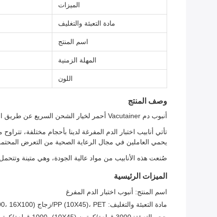
الميزات
مادة التعبئة والتغليف
اسم المنتج
المهلة الزمنية
اللون
وصف المنتج
أنبوب دم Vacutainer أحمر لخيار الشحن السريع عن طريق الجو أو القطار
يحمي العاملين في مجال الرعاية الصحية من التعرض المحتمل
صُنعت هذه الأنابيب من مواد عالية الجودة، وهي متينة وتتحمل
الميزات الرئيسية
اسم المنتج: أنبوب اختبار الدم المفرغ
مادة التعبئة والتغليف: PP (10X45)، PET/زجاج (13X75، 13X100، 16X100)