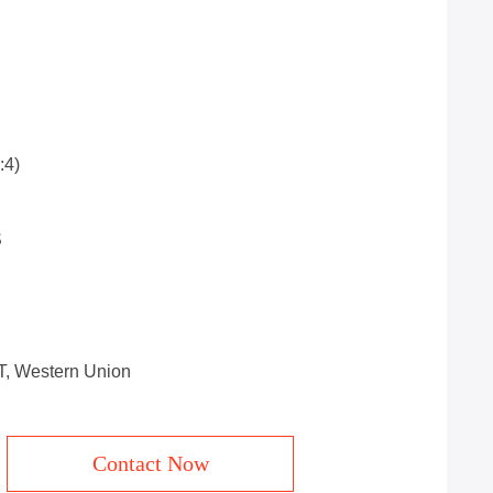
:4)
S
/T, Western Union
Contact Now