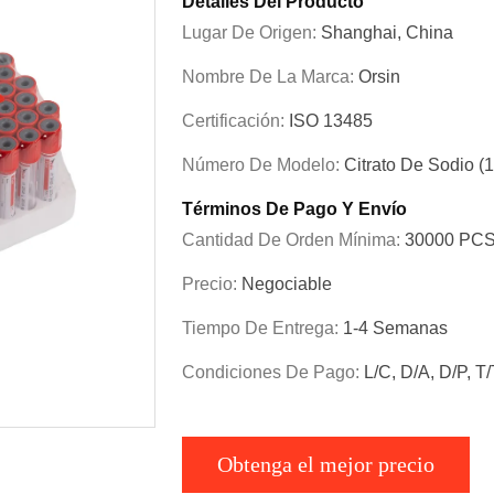
Detalles Del Producto
Lugar De Origen:
Shanghai, China
Nombre De La Marca:
Orsin
Certificación:
ISO 13485
Número De Modelo:
Citrato De Sodio (1
Términos De Pago Y Envío
Cantidad De Orden Mínima:
30000 PC
Precio:
Negociable
Tiempo De Entrega:
1-4 Semanas
Condiciones De Pago:
L/C, D/A, D/P, T
Obtenga el mejor precio