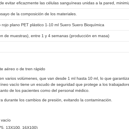
e evitar eficazmente las células sanguíneas unidas a la pared, minimiza
ensayo de la composición de los materiales.
io rojo plano PET plástico 1-10 ml Suero Suero Bioquímica
den de muestras), entre 1 y 4 semanas (producción en masa)
e aéreo o de tren rápido
n varios volúmenes, que van desde 1 ml hasta 10 ml, lo que garantiza f
neo vacío tiene un escudo de seguridad que protege a los trabajadore
 tanto de los pacientes como del personal médico.
tra durante los cambios de presión, evitando la contaminación.
 vacío
X75, 13X100, 16X100)