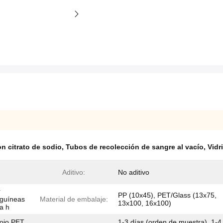
n citrato de sodio
,
Tubos de recolección de sangre al vacío
,
Vidr
Aditivo:
No aditivo
r
PP (10x45), PET/Glass (13x75,
nguíneas
Material de embalaje:
13x100, 16x100)
la h
rojo PET
1-3 días (orden de muestra), 1-4