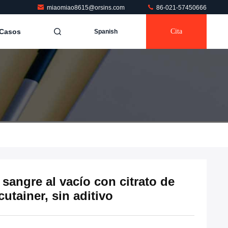
miaomiao8615@orsins.com
86-021-57450666
Casos
Cita
Spanish
sangre al vacío con citrato de
cutainer, sin aditivo