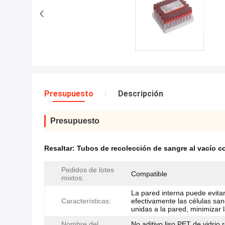
Presupuesto
Descripción
Presupuesto
Resaltar:
Tubos de recolección de sangre al vacío co
Pedidos de lotes
Compatible
mixtos:
La pared interna puede evita
Características:
efectivamente las células sa
unidas a la pared, minimizar 
Nombre del
No aditivo liso PET de vidrio 